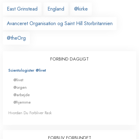
East Grinstead
England
@kirke
Avanceret Organisation og Saint Hill Storbritannien
@theOrg
FORBIND DAGLIGT
Scientologister @livet
@livet
@orgen
@arbejde
@hjemme
Hvordan Du Forbliver Rask
FORBLIV FORBUNDET