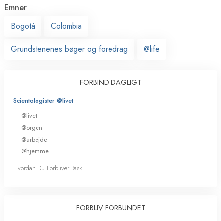
Emner
Bogotá
Colombia
Grundstenenes bøger og foredrag
@life
FORBIND DAGLIGT
Scientologister @livet
@livet
@orgen
@arbejde
@hjemme
Hvordan Du Forbliver Rask
FORBLIV FORBUNDET