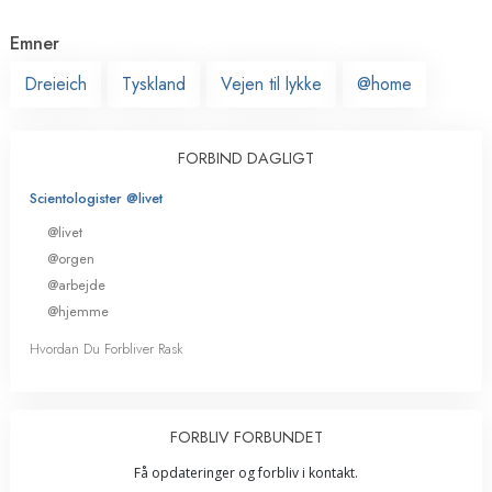
Emner
Dreieich
Tyskland
Vejen til lykke
@home
FORBIND DAGLIGT
Scientologister @livet
@livet
@orgen
@arbejde
@hjemme
Hvordan Du Forbliver Rask
FORBLIV FORBUNDET
Få opdateringer og forbliv i kontakt.