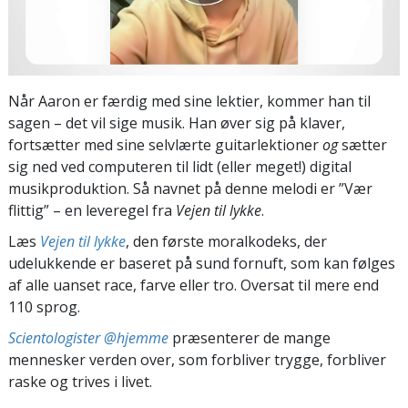
Når Aaron er færdig med sine lektier, kommer han til
sagen – det vil sige musik. Han øver sig på klaver,
fortsætter med sine selvlærte guitarlektioner
og
sætter
sig ned ved computeren til lidt (eller meget!) digital
musikproduktion. Så navnet på denne melodi er ”Vær
flittig” – en leveregel fra
Vejen til lykke
.
Læs
Vejen til lykke
, den første moralkodeks, der
udelukkende er baseret på sund fornuft, som kan følges
af alle uanset race, farve eller tro. Oversat til mere end
110 sprog.
Scientologister @hjemme
præsenterer de mange
mennesker verden over, som forbliver trygge, forbliver
raske og trives i livet.