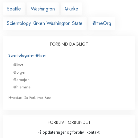
Seattle
Washington
@kirke
Scientology Kirken Washington State
@theOrg
FORBIND DAGLIGT
Scientologister @livet
@livet
@orgen
@arbejde
@hjemme
Hvordan Du Forbliver Rask
FORBLIV FORBUNDET
Få opdateringer og forbliv i kontakt.