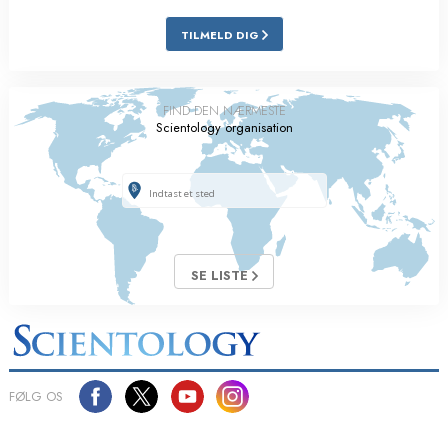
TILMELD DIG
FIND DEN NÆRMESTE
Scientology organisation
SE LISTE
FØLG OS