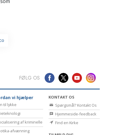
Kommunikation
 som
ico
FØLG OS
KONTAKT OS
rdan vi hjælper
n til lykke
Spørgsmål? Kontakt Os
ieteknologi
Hjemmeside-feedback
cialisering af kriminelle
Find en Kirke
otika-afvænning
TILMELD DIG