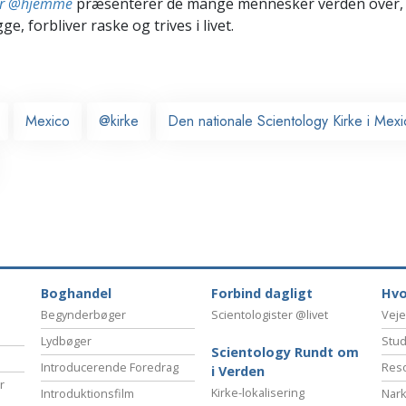
ter @hjemme
præsenterer de mange mennesker verden over,
ge, forbliver raske og trives i livet.
Mexico
@kirke
Den nationale Scientology Kirke i Mex
Boghandel
Forbind dagligt
Hvo
Begynderbøger
Scientologister @livet
Veje
Lydbøger
Stud
Scientology Rundt om
Introducerende Foredrag
Reso
i Verden
r
Kirke-lokalisering
Introduktionsfilm
Nark