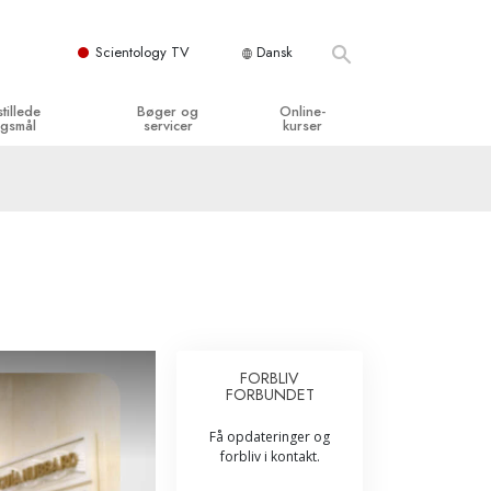
Scientology TV
Dansk
stillede
Bøger og
Online-
gsmål
servicer
kurser
og grundprincipper
egynderbøger
Hvordan man løser konflikter
en Kirke
ydbøger
Tilværelsens dynamikker
y organisationerne
troducerende foredrag
Bestanddelene af forståelse
troduktionsfilm
Løsninger til farlige omgivelser
egynderservice
Assister ved sygdom og skader
FORBLIV
FORBUNDET
Integritet og ærlighed
Få opdateringer og
­
Ægteskab
forbliv i kontakt.
Følelsernes Toneskala