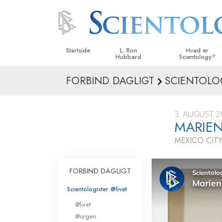
Startside
L. Ron
Hvad er
Hubbard
Scientology?
FORBIND DAGLIGT
SCIENTOLO
Anskuelser og udø
Scientologys tro o
3. AUGUST 
Hvad scientologer 
MARIEN
om Scientology
MEXICO CITY
Mød en scientolog
Indenfor i en Kirke
FORBIND DAGLIGT
De grundlæggende
Scientologister @livet
i Scientology
@livet
En introduktion til 
@orgen