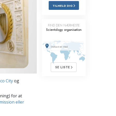
TILMELD DIG
Løsninger til stoffer
Børn
FIND DEN NÆRMESTE
Scientology organisation
Redskaber til arbejdspladsen
Etik og tilstandene
Årsagen til undertrykkelse
Undersøgelser
SE LISTE
Organiseringens grundlag
co City
og
Det grundlæggende om public
relations
ning) for at
Targets og mål
mission eller
Studieteknologien