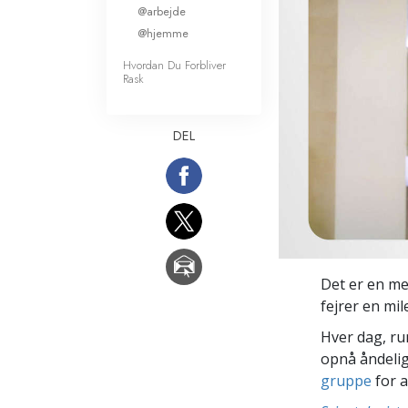
@arbejde
Kærlighed og had
Hvad er storhed?
@hjemme
Hvordan Du Forbliver
Rask
DEL
Det er en me
fejrer en mil
Hver dag, ru
opnå åndelig
gruppe
for a