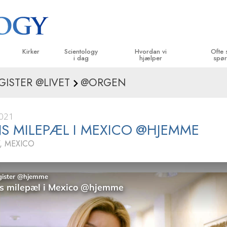
Kirker
Scientology
Hvordan vi
Ofte 
i dag
hjælper
spør
GISTER @LIVET
@ORGEN
velser
Find en kirke
Indvielser
Vejen til lykke
Baggrund 
B
g kodekser
Ideelle Scientology Kirker
Scientology arrangementer
Applied Scholastics
Indenfor i 
L
2021
siger
Avancerede Organisationer
David Miscavige – kirkelig leder af
Criminon
Scientolog
In
S MILEPÆL I MEXICO @HJEMME
Scientology
, MEXICO
Flag Landbasen
Narconon
In
Freewinds
Sandheden om stoffer
B
Bringer Scientology ud til hele verden
United for Menneskerettigheder
 principper
Medborgernes Menneske­rettigheds
kommission
Dianetics