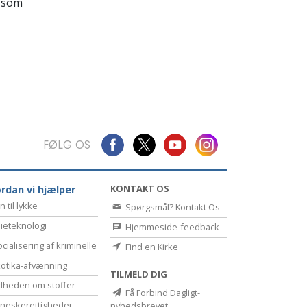
Kommunikation
 som
FØLG OS
KONTAKT OS
rdan vi hjælper
n til lykke
Spørgsmål? Kontakt Os
ieteknologi
Hjemmeside-feedback
cialisering af kriminelle
Find en Kirke
otika-afvænning
TILMELD DIG
dheden om stoffer
Få Forbind Dagligt-
eske­rettigheder
nyhedsbrevet