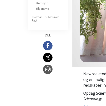
@arbejde
Kærlighed og had
Hvad er storhed?
@hjemme
Hvordan Du Forbliver
Rask
DEL
Newzealænder
og en muligh
redskaber, h
Opdag Scient
Scientology
.