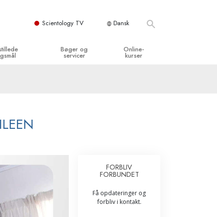
Scientology TV
Dansk
stillede
Bøger og
Online-
gsmål
servicer
kurser
og grundprincipper
egynderbøger
Hvordan man løser konflikter
en Kirke
ydbøger
Tilværelsens dynamikker
y organisationerne
troducerende foredrag
Bestanddelene af forståelse
ILEEN
troduktionsfilm
Løsninger til farlige omgivelser
egynderservice
Assister ved sygdom og skader
FORBLIV
FORBUNDET
Integritet og ærlighed
Få opdateringer og
­
Ægteskab
forbliv i kontakt.
Følelsernes Toneskala