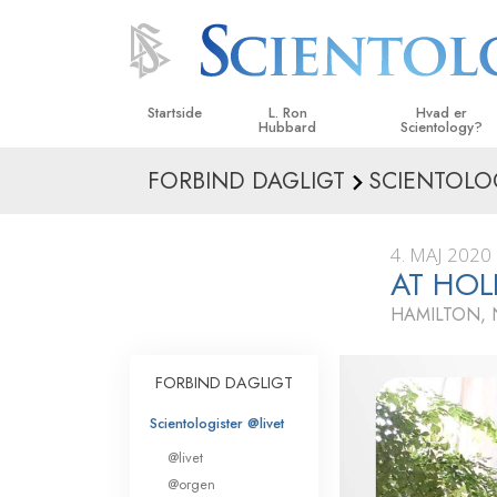
Startside
L. Ron
Hvad er
Hubbard
Scientology?
FORBIND DAGLIGT
SCIENTOLO
Anskuelser og udø
Scientologys tro o
4. MAJ 2020
Hvad scientologer 
AT HOL
om Scientology
HAMILTON,
Mød en scientolog
Indenfor i en Kirke
FORBIND DAGLIGT
De grundlæggende
Scientologister @livet
i Scientology
@livet
En introduktion til 
@orgen