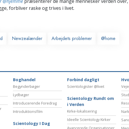
ter @hjemme
præsenterer de mange mennesker verden over,
ge, forbliver raske og trives i livet.
nd
Newzealænder
Arbejdets problemer
@home
Boghandel
Forbind dagligt
Hvo
Begynderbøger
Scientologister @livet
Veje
Lydbøger
Stud
Scientology Rundt om
Introducerende Foredrag
Reso
i Verden
r
Kirke-lokalisering
Introduktionsfilm
Nark
Ideelle Scientology Kirker
San
Scientology I Dag
Avancerede Organisationer
Menn