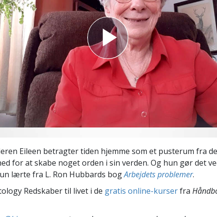
Scientology Kirkens Frivillige
 –
Hjælpere
en Eileen betragter tiden hjemme som et pusterum fra det
ed for at skabe noget orden i sin verden. Og hun gør det v
un lærte fra L. Ron Hubbards bog
Arbejdets problemer
.
ology Redskaber til livet i de
gratis online-kurser
fra
Håndbo