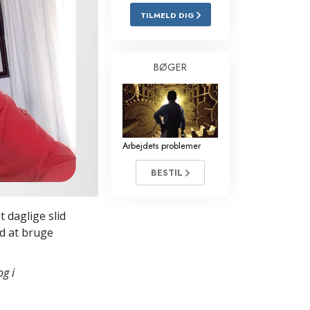
TILMELD DIG
Løsninger til stoffer
Børn
BØGER
Redskaber til arbejdspladsen
Etik og tilstandene
Årsagen til undertrykkelse
Arbejdets problemer
Undersøgelser
BESTIL
Organiseringens grundlag
 daglige slid
Det grundlæggende om public
relations
ed at bruge
Targets og mål
g i
Studieteknologien