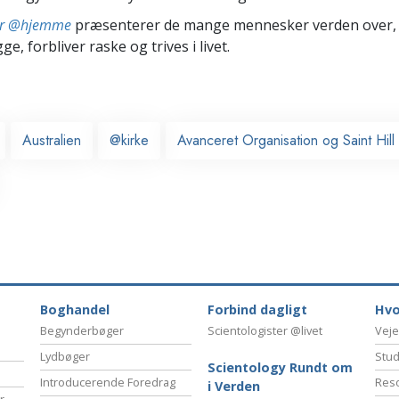
ter @hjemme
præsenterer de mange mennesker verden over,
ge, forbliver raske og trives i livet.
Australien
@kirke
Avanceret Organisation og Saint Hi
Boghandel
Forbind dagligt
Hvo
Begynderbøger
Scientologister @livet
Veje
Lydbøger
Stud
Scientology Rundt om
Introducerende Foredrag
Reso
i Verden