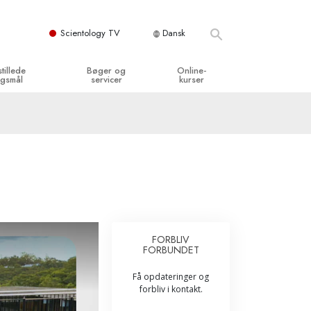
Scientology TV
Dansk
stillede
Bøger og
Online-
gsmål
servicer
kurser
og grundprincipper
egynderbøger
Hvordan man løser konflikter
en Kirke
ydbøger
Tilværelsens dynamikker
y organisationerne
troducerende foredrag
Bestanddelene af forståelse
troduktionsfilm
Løsninger til farlige omgivelser
egynderservice
Assister ved sygdom og skader
FORBLIV
FORBUNDET
Integritet og ærlighed
Få opdateringer og
­
Ægteskab
forbliv i kontakt.
Følelsernes Toneskala