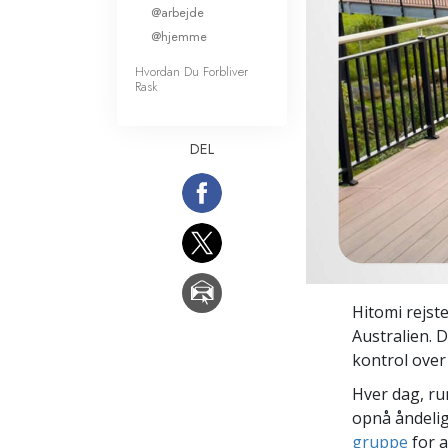
@arbejde
Kærlighed og had
Hvad er storhed?
@hjemme
Hvordan Du Forbliver
Rask
DEL
Hitomi rejste
Australien. 
kontrol over 
Hver dag, ru
opnå åndelig
gruppe
for a