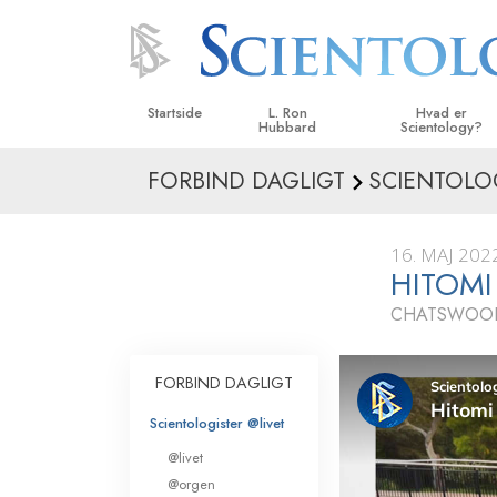
Startside
L. Ron
Hvad er
Hubbard
Scientology?
FORBIND DAGLIGT
SCIENTOLO
Anskuelser og udø
Scientologys tro o
16. MAJ 202
Hvad scientologer 
HITOMI
om Scientology
CHATSWOOD
Mød en scientolog
Indenfor i en Kirke
FORBIND DAGLIGT
De grundlæggende
Scientologister @livet
i Scientology
@livet
En introduktion til 
@orgen