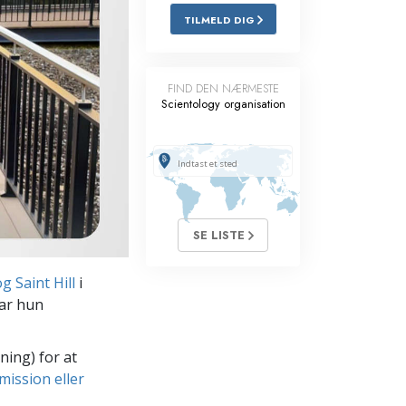
TILMELD DIG
Løsninger til stoffer
Børn
FIND DEN NÆRMESTE
Scientology organisation
Redskaber til arbejdspladsen
Etik og tilstandene
Årsagen til undertrykkelse
Undersøgelser
SE LISTE
Organiseringens grundlag
 Saint Hill
i
Det grundlæggende om public
relations
har hun
Targets og mål
ning) for at
Studieteknologien
mission eller