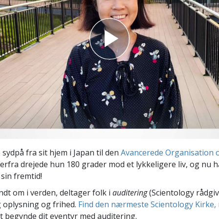
Scientology Kirkens Frivillige
 –
Hjælpere
 sydpå fra sit hjem i Japan til den
Avancerede Organisation og
Derfra drejede hun 180 grader mod et lykkeligere liv, og nu 
sin fremtid!
ndt om i verden, deltager folk i
auditering
(Scientology rådgiv
 oplysning og frihed.
Find den nærmeste Scientology Kirke, 
t begynde dit eventyr med auditering.