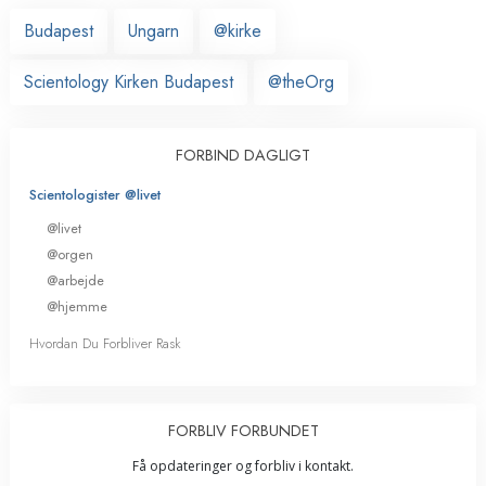
Budapest
Ungarn
@kirke
Scientology Kirken Budapest
@theOrg
FORBIND DAGLIGT
Scientologister @livet
@livet
@orgen
@arbejde
@hjemme
Hvordan Du Forbliver Rask
FORBLIV FORBUNDET
Få opdateringer og forbliv i kontakt.