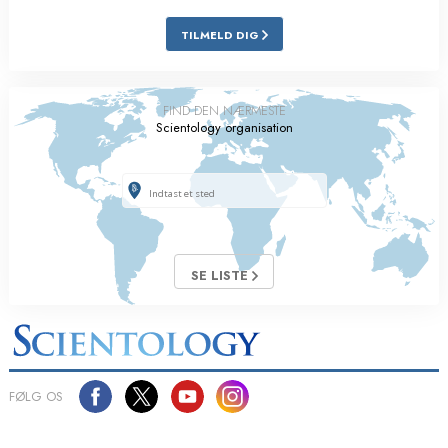
TILMELD DIG
FIND DEN NÆRMESTE
Scientology organisation
SE LISTE
FØLG OS