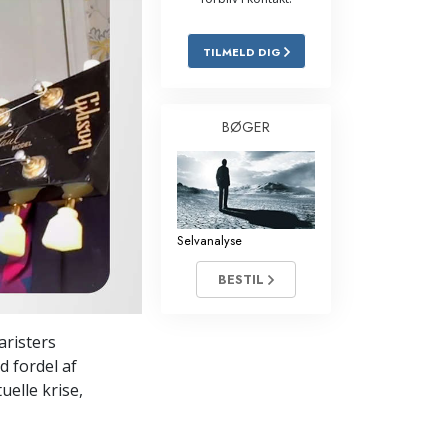
Løsninger til stoffer
TILMELD DIG
Børn
Redskaber til arbejdspladsen
BØGER
Etik og tilstandene
Årsagen til undertrykkelse
Undersøgelser
Selvanalyse
Organiseringens grundlag
BESTIL
Det grundlæggende om public
relations
aristers
d fordel af
Targets og mål
elle krise,
Studieteknologien