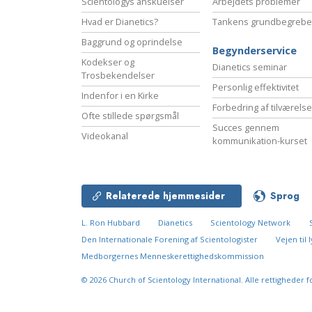
Scientologys anskuelser
Arbejdets problemer
Hvad er Dianetics?
Tankens grundbegrebe
Baggrund og oprindelse
Begynderservice
Kodekser og
Dianetics seminar
Trosbekendelser
Personlig effektivitet
Indenfor i en Kirke
Forbedring af tilværels
Ofte stillede spørgsmål
Succes gennem
Videokanal
kommunikation-kurset
Relaterede hjemmesider
Sprog
L. Ron Hubbard
Dianetics
Scientology Network
Den Internationale Forening af Scientologister
Vejen til
Medborgernes Menneskerettigheds­kommission
© 2026
Church of Scientology International.
Alle rettigheder f