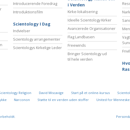
Introducerende Foredrag
Reso
i Verden
r
Kirke-lokalisering
Introduktionsfilm
Nark
Ideelle Scientology Kirker
San
Scientology I Dag
Avancerede Organisationer
Menn
Indvielser
Flag Landbasen
Vagt
Scientology arrangementer
Sun
en
Freewinds
Scientologys Kirkelige Leder
Friv
Bringer Scientology ud
til hele verden
Hvo
Ras
Scientology Religion
David Miscavige
Start på et online-kursus
Scientol
 lykke
Narconon
Støtte til en verden uden stoffer
United for Menneske
orbeholdt.
Personda