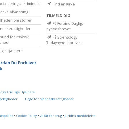
cialisering af kriminelle
Find en Kirke
otika-afvænning
TILMELD DIG
dheden om stoffer
Få Forbind Dagligt-
eske­rettigheder
nyhedsbrevet
hund for Psykisk
Få Scientology
dhed
Todaynyhedsbrevet
illige Hjælpere
rdan Du Forbliver
k
ogy Frivillige Hjælpere
rettigheder
Unge for Menneskerettigheder
tapolitik
•
Cookie Policy
•
Vilkår for brug
•
Juridisk meddelelse