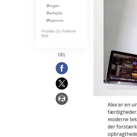
@orgen
Kærlighed og had
Hvad er storhed?
@arbejde
@hjemme
Hvordan Du Forbliver
Rask
DEL
Alex er en u
færdigheder.
moderne tekn
der forstær
opbragthede