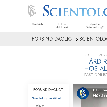
Startside
L. Ron
Hvad er
Hubbard
Scientology?
FORBIND DAGLIGT
SCIENTOLO
Anskuelser og udø
Scientologys tro o
29. JULI 202
Hvad scientologer 
HÅRD R
om Scientology
HOS AL
Mød en scientolog
EAST GRIN
Indenfor i en Kirke
FORBIND DAGLIGT
De grundlæggende
i Scientology
Scientologister @livet
En introduktion til 
@livet