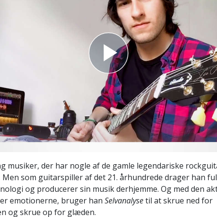
Scientology Kirkens Frivillige
 –
Hjælpere
ng musiker, der har nogle af de gamle legendariske rockguit
 Men som guitarspiller af det 21. århundrede drager han ful
ologi og producerer sin musik derhjemme. Og med den aktu
ker emotionerne, bruger han
Selvanalyse
til at skrue ned for
n og skrue op for glæden.