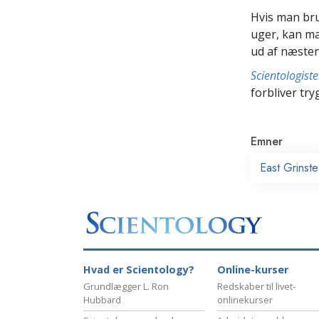
Hvis man br
uger, kan ma
ud af næsten
Scientologis
forbliver tryg
Emner
East Grinst
Hvad er Scientology?
Online-kurser
Grundlægger L. Ron
Redskaber til livet-
Hubbard
onlinekurser