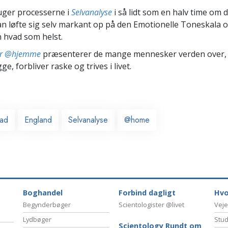
uger processerne i
Selvanalyse
i så lidt som en halv time om d
n løfte sig selv markant op på den Emotionelle Toneskala 
 hvad som helst.
ter @hjemme
præsenterer de mange mennesker verden over,
ge, forbliver raske og trives i livet.
ead
England
Selvanalyse
@home
Boghandel
Forbind dagligt
Hvo
Begynderbøger
Scientologister @livet
Veje
Lydbøger
Stud
Scientology Rundt om