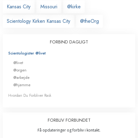
Kansas City
Missouri
@kirke
Scientology Kirken Kansas City
@theOrg
FORBIND DAGLIGT
Scientologister @livet
@livet
@orgen
@arbejde
@hjemme
Hvordan Du Forbliver Rask
FORBLIV FORBUNDET
Få opdateringer og forbliv i kontakt.