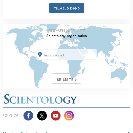
TILMELD DIG
FIND DEN NÆRMESTE
Scientology organisation
SE LISTE
FØLG OS