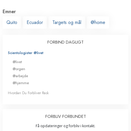
Emner
Quito
Ecuador
Targets og mål
@home
FORBIND DAGLIGT
Scientologister @livet
@livet
@orgen
@arbejde
@hjemme
Hvordan Du Forbliver Rask
FORBLIV FORBUNDET
Få opdateringer og forbliv i kontakt.