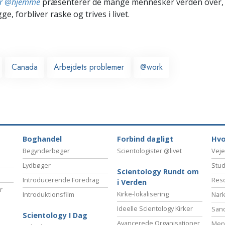
ter @hjemme
præsenterer de mange mennesker verden over,
ge, forbliver raske og trives i livet.
Canada
Arbejdets problemer
@work
Boghandel
Forbind dagligt
Hvo
Begynderbøger
Scientologister @livet
Veje
Lydbøger
Stud
Scientology Rundt om
Introducerende Foredrag
Reso
i Verden
r
Kirke-lokalisering
Introduktionsfilm
Nark
Ideelle Scientology Kirker
San
Scientology I Dag
Avancerede Organisationer
Menn