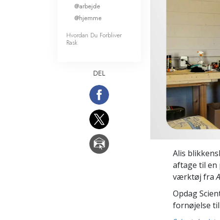
@arbejde
Kærlighed og had
Hvad er storhed?
@hjemme
Hvordan Du Forbliver
Rask
DEL
Alis blikkens
aftage til e
værktøj fra
A
Opdag Scient
fornøjelse ti