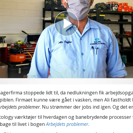
Scientology Kirkens Frivillige
 –
Hjælpere
lagerfirma stoppede lidt til, da nedlukningen fik arbejdsopga
n piblen. Firmaet kunne være gået i vasken, men Ali fasthold
rbejdets problemer
. Nu strømmer der jobs ind igen. Og det er
ology værktøjer til hverdagen og banebrydende processer ti
lbage til livet i bogen
Arbejdets problemer
.