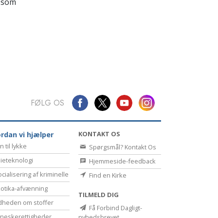
Kommunikation
 som
FØLG OS
KONTAKT OS
rdan vi hjælper
n til lykke
Spørgsmål? Kontakt Os
ieteknologi
Hjemmeside-feedback
cialisering af kriminelle
Find en Kirke
otika-afvænning
TILMELD DIG
dheden om stoffer
Få Forbind Dagligt-
eske­rettigheder
nyhedsbrevet