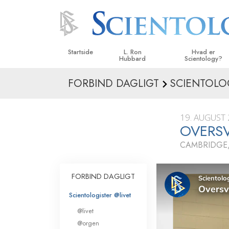
Startside
L. Ron
Hvad er
Hubbard
Scientology?
FORBIND DAGLIGT
SCIENTOLO
Anskuelser og udø
Scientologys tro o
19. AUGUST
Hvad scientologer 
OVERSV
om Scientology
CAMBRIDGE
Mød en scientolog
Indenfor i en Kirke
FORBIND DAGLIGT
De grundlæggende
Scientologister @livet
i Scientology
@livet
En introduktion til 
@orgen