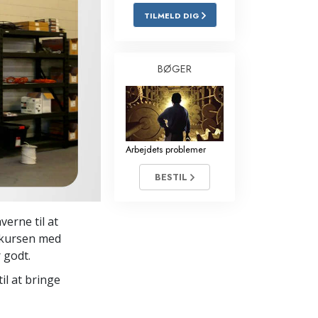
TILMELD DIG
Løsninger til stoffer
Børn
BØGER
Redskaber til arbejdspladsen
Etik og tilstandene
Årsagen til undertrykkelse
Arbejdets problemer
Undersøgelser
BESTIL
Organiseringens grundlag
verne til at
Det grundlæggende om public
relations
t kursen med
 godt.
Targets og mål
l at bringe
Studieteknologien