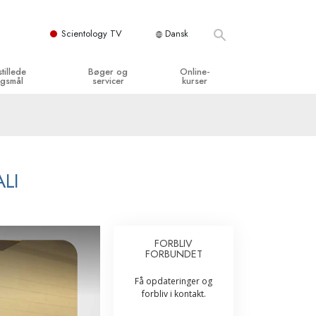
Scientology TV
Dansk
stillede
Bøger og
Online-
gsmål
servicer
kurser
og grundprincipper
egynderbøger
Hvordan man løser konflikter
en Kirke
ydbøger
Tilværelsens dynamikker
y organisationerne
troducerende foredrag
Bestanddelene af forståelse
LI
troduktionsfilm
Løsninger til farlige omgivelser
egynderservice
Assister ved sygdom og skader
FORBLIV
FORBUNDET
Integritet og ærlighed
Få opdateringer og
­
Ægteskab
forbliv i kontakt.
Følelsernes Toneskala