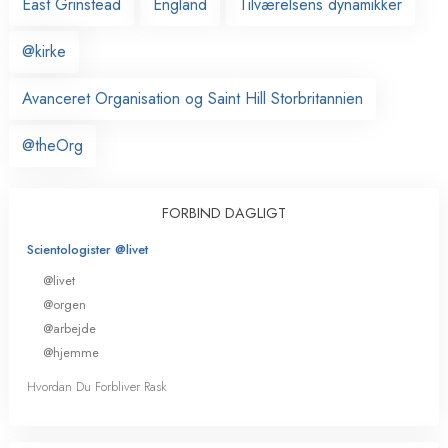
East Grinstead
England
Tilværelsens dynamikker
@kirke
Avanceret Organisation og Saint Hill Storbritannien
@theOrg
FORBIND DAGLIGT
Scientologister @livet
@livet
@orgen
@arbejde
@hjemme
Hvordan Du Forbliver Rask