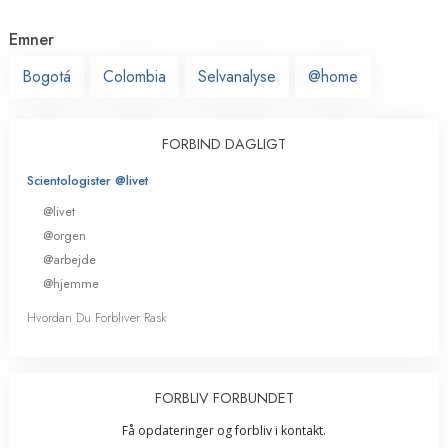
Emner
Bogotá
Colombia
Selvanalyse
@home
FORBIND DAGLIGT
Scientologister @livet
@livet
@orgen
@arbejde
@hjemme
Hvordan Du Forbliver Rask
FORBLIV FORBUNDET
Få opdateringer og forbliv i kontakt.