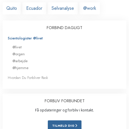
Quito
Ecuador
Selvanalyse
@work
FORBIND DAGLIGT
Scientologister @livet
@livet
@orgen
@arbejde
@hjemme
Hvordan Du Forbliver Rask
FORBLIV FORBUNDET
Få opdateringer og forbliv i kontakt.
TILMELD DIG