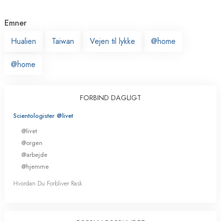
Emner
Hualien
Taiwan
Vejen til lykke
@home
@home
FORBIND DAGLIGT
Scientologister @livet
@livet
@orgen
@arbejde
@hjemme
Hvordan Du Forbliver Rask