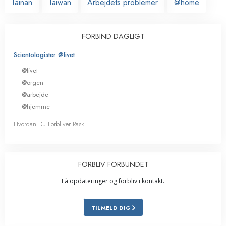
Tainan
Taiwan
Arbejdets problemer
@home
FORBIND DAGLIGT
Scientologister @livet
@livet
@orgen
@arbejde
@hjemme
Hvordan Du Forbliver Rask
FORBLIV FORBUNDET
Få opdateringer og forbliv i kontakt.
TILMELD DIG