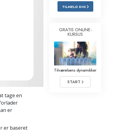
TILMELD DIG
Løsninger til stoffer
Børn
GRATIS ONLINE-
KURSUS
Redskaber til arbejdspladsen
Etik og tilstandene
Årsagen til undertrykkelse
Tilværelsens dynamikker
Undersøgelser
START
Organiseringens grundlag
at tage en
Det grundlæggende om public
relations
 forlader
man er
Targets og mål
Studieteknologien
er er baseret