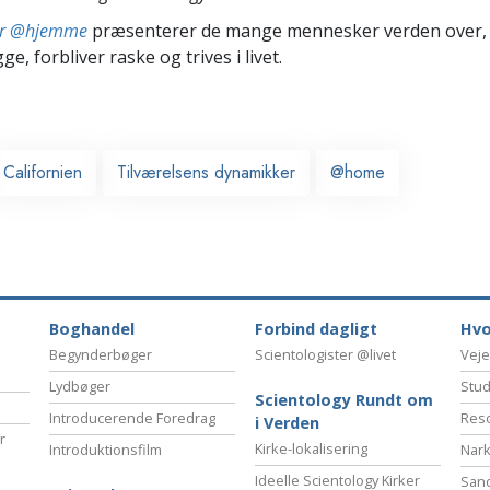
ter @hjemme
præsenterer de mange mennesker verden over,
ge, forbliver raske og trives i livet.
Californien
Tilværelsens dynamikker
@home
Boghandel
Forbind dagligt
Hvo
Begynderbøger
Scientologister @livet
Veje
Lydbøger
Stud
Scientology Rundt om
Introducerende Foredrag
Reso
i Verden
r
Kirke-lokalisering
Introduktionsfilm
Nark
Ideelle Scientology Kirker
San