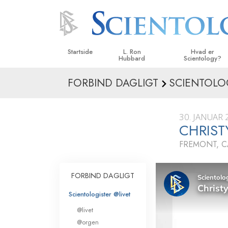
Startside
L. Ron
Hvad er
Hubbard
Scientology?
FORBIND DAGLIGT
SCIENTOLO
Anskuelser og udø
Scientologys tro o
30. JANUAR 
Hvad scientologer 
CHRIST
om Scientology
FREMONT, C
Mød en scientolog
Indenfor i en Kirke
FORBIND DAGLIGT
De grundlæggende
Scientologister @livet
i Scientology
@livet
En introduktion til 
@orgen