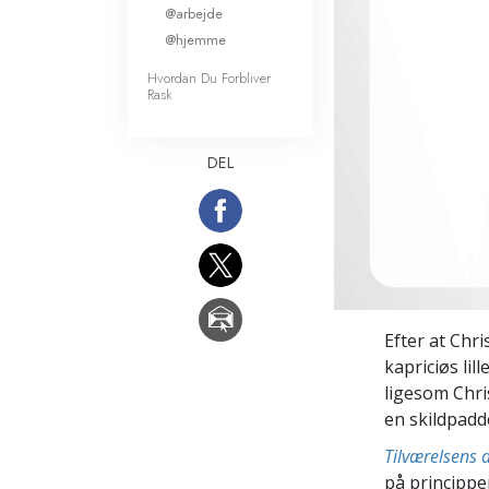
@arbejde
Kærlighed og had
Hvad er storhed?
@hjemme
Hvordan Du Forbliver
Rask
DEL
Efter at Chri
kapriciøs lil
ligesom Chri
en skildpadd
Tilværelsens
på princippe