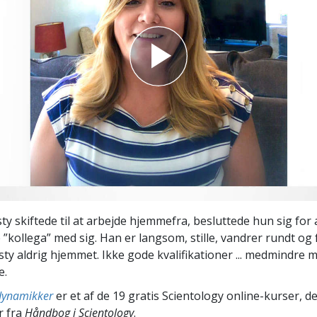
Scientology Kirkens Frivillige
 –
Hjælpere
sty skiftede til at arbejde hjemmefra, besluttede hun sig for 
le ”kollega” med sig. Han er langsom, stille, vandrer rundt og
sty aldrig hjemmet. Ikke gode kvalifikationer ... medmindre 
e.
 dynamikker
er et af de 19 gratis Scientology online-kurser, d
r fra
Håndbog i Scientology
.