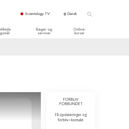
Scientology TV
Dansk
stillede
Bøger og
Online-
gsmål
servicer
kurser
og grundprincipper
egynderbøger
Hvordan man løser konflikter
en Kirke
ydbøger
Tilværelsens dynamikker
y organisationerne
troducerende foredrag
Bestanddelene af forståelse
troduktionsfilm
Løsninger til farlige omgivelser
egynderservice
Assister ved sygdom og skader
FORBLIV
FORBUNDET
Integritet og ærlighed
Få opdateringer og
­
Ægteskab
forbliv i kontakt.
Følelsernes Toneskala