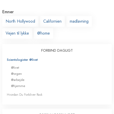
Emner
North Hollywood
Californien
madlavning
Vejen til lykke
@home
FORBIND DAGLIGT
Scientologister @livet
@livet
@orgen
@arbejde
@hjemme
Hvordan Du Forbliver Rask