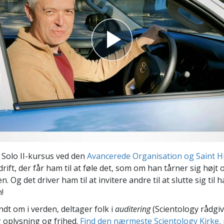
Scientology Kirkens Frivillige
 –
Hjælpere
t Solo II-kursus ved den
Avancerede Organisation og Saint Hi
rift, der får ham til at føle det, som om han tårner sig højt 
. Og det driver ham til at invitere andre til at slutte sig til 
!
ndt om i verden, deltager folk i
auditering
(Scientology rådgiv
 oplysning og frihed.
Find den nærmeste Scientology Kirke, 