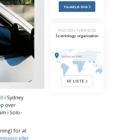
TILMELD DIG
Løsninger til stoffer
Børn
FIND DEN NÆRMESTE
Scientology organisation
Redskaber til arbejdspladsen
Etik og tilstandene
Årsagen til undertrykkelse
Undersøgelser
SE LISTE
Organiseringens grundlag
ll
i Sydney.
Det grundlæggende om public
relations
op over
ham i Solo-
Targets og mål
Studieteknologien
ning) for at
mission eller