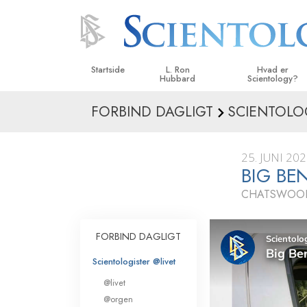
Startside
L. Ron
Hvad er
Hubbard
Scientology?
FORBIND DAGLIGT
SCIENTOLO
Anskuelser og udø
Scientologys tro o
25. JUNI 20
Hvad scientologer 
BIG BE
om Scientology
CHATSWOOD
Mød en scientolog
Indenfor i en Kirke
FORBIND DAGLIGT
De grundlæggende
Scientologister @livet
i Scientology
@livet
En introduktion til 
@orgen