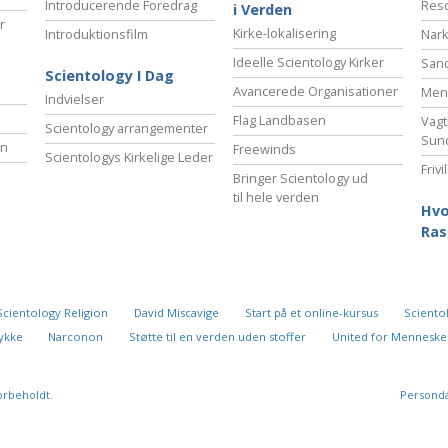
Introducerende Foredrag
Reso
i Verden
r
Kirke-lokalisering
Introduktionsfilm
Nark
Ideelle Scientology Kirker
San
Scientology I Dag
Avancerede Organisationer
Menn
Indvielser
Flag Landbasen
Vagt
Scientology arrangementer
Sun
en
Freewinds
Scientologys Kirkelige Leder
Friv
Bringer Scientology ud
til hele verden
Hvo
Ras
Scientology Religion
David Miscavige
Start på et online-kursus
Scientol
 lykke
Narconon
Støtte til en verden uden stoffer
United for Menneske
orbeholdt.
Personda