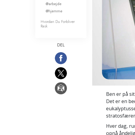
@arbejde
Kærlighed og had
Hvad er storhed?
@hjemme
Hvordan Du Forbliver
Rask
DEL
Ben er på si
Det er en bed
eukalyptussen
stratosfæren
Hver dag, ru
opnå åndelig