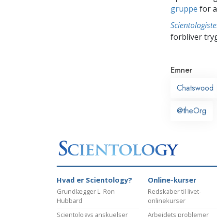
gruppe
for a
Scientologis
forbliver tryg
Emner
Chatswood
@theOrg
Hvad er Scientology?
Online-kurser
Grundlægger L. Ron
Redskaber til livet-
Hubbard
onlinekurser
Scientologys anskuelser
Arbejdets problemer