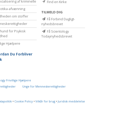
cialisering af kriminelle
Find en Kirke
otika-afvænning
TILMELD DIG
dheden om stoffer
Få Forbind Dagligt-
eske­rettigheder
nyhedsbrevet
hund for Psykisk
Få Scientology
dhed
Todaynyhedsbrevet
illige Hjælpere
rdan Du Forbliver
k
ogy Frivillige Hjælpere
rettigheder
Unge for Menneskerettigheder
tapolitik
•
Cookie Policy
•
Vilkår for brug
•
Juridisk meddelelse