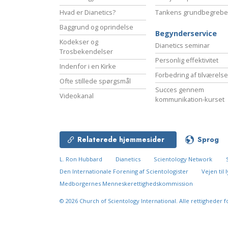
Hvad er Dianetics?
Tankens grundbegrebe
Baggrund og oprindelse
Begynderservice
Kodekser og
Dianetics seminar
Trosbekendelser
Personlig effektivitet
Indenfor i en Kirke
Forbedring af tilværels
Ofte stillede spørgsmål
Succes gennem
Videokanal
kommunikation-kurset
Relaterede hjemmesider
Sprog
L. Ron Hubbard
Dianetics
Scientology Network
Den Internationale Forening af Scientologister
Vejen til
Medborgernes Menneskerettigheds­kommission
© 2026
Church of Scientology International.
Alle rettigheder f