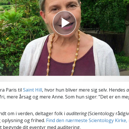
Scientology Kirkens Frivillige
 –
Hjælpere
ra Paris til
Saint Hill
, hvor hun bliver mere sig selv. Hendes
a
ri, mere årsag og mere Anne. Som hun siger: ”Det er en me
ndt om i verden, deltager folk i
auditering
(Scientology rådgiv
 oplysning og frihed.
Find den nærmeste Scientology Kirke, 
t begynde dit eventyr med auditering.