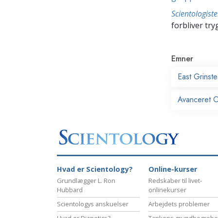
Scientologis
forbliver tryg
Emner
East Grinst
Avanceret Or
Hvad er Scientology?
Online-kurser
Grundlægger L. Ron
Redskaber til livet-
Hubbard
onlinekurser
Scientologys anskuelser
Arbejdets problemer