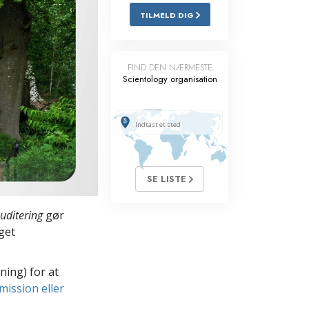
TILMELD DIG
Løsninger til stoffer
Børn
FIND DEN NÆRMESTE
Scientology organisation
Redskaber til arbejdspladsen
Etik og tilstandene
Årsagen til undertrykkelse
Undersøgelser
SE LISTE
Organiseringens grundlag
uditering
gør
Det grundlæggende om public
relations
get
Targets og mål
ning) for at
Studieteknologien
mission eller