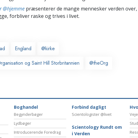
ter @hjemme
præsenterer de mange mennesker verden over,
ge, forbliver raske og trives i livet.
ead
England
@kirke
ganisation og Saint Hill Storbritannien
@theOrg
Boghandel
Forbind dagligt
Hvo
Begynderbøger
Scientologister @livet
Veje
Lydbøger
Stud
Scientology Rundt om
Introducerende Foredrag
Reso
i Verden