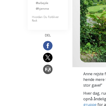
@arbejde
Kærlighed og had
Hvad er storhed?
@hjemme
Hvordan Du Forbliver
Rask
DEL
Anne rejste f
hende mere f
stor gave!”
Hver dag, ru
opnå åndelig
gruppe
for a