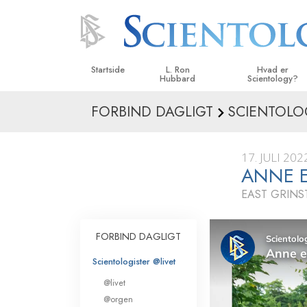
Startside
L. Ron
Hvad er
Hubbard
Scientology?
FORBIND DAGLIGT
SCIENTOLO
Anskuelser og udø
Scientologys tro o
17. JULI 202
Hvad scientologer 
ANNE E
om Scientology
EAST GRIN
Mød en scientolog
Indenfor i en Kirke
FORBIND DAGLIGT
De grundlæggende
Scientologister @livet
i Scientology
@livet
En introduktion til 
@orgen