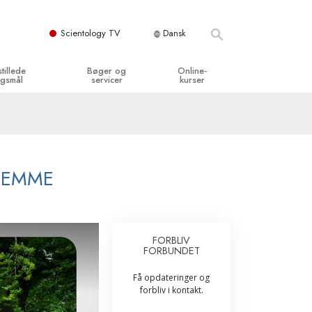
Scientology TV
Dansk
stillede
Bøger og
Online-
gsmål
servicer
kurser
og grundprincipper
egynderbøger
Hvordan man løser konflikter
en Kirke
ydbøger
Tilværelsens dynamikker
y organisationerne
troducerende foredrag
Bestanddelene af forståelse
JEMME
troduktionsfilm
Løsninger til farlige omgivelser
egynderservice
Assister ved sygdom og skader
FORBLIV
FORBUNDET
Integritet og ærlighed
Få opdateringer og
­
Ægteskab
forbliv i kontakt.
Følelsernes Toneskala