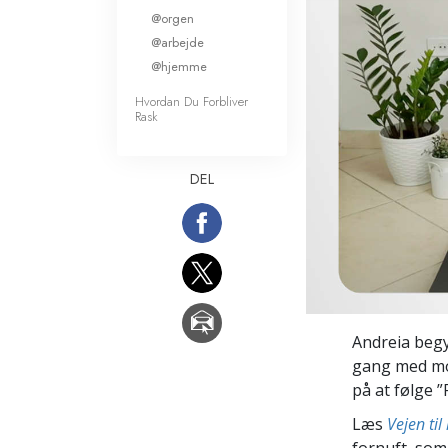
@orgen
Kærlighed og had
Hvad er storhed?
@arbejde
@hjemme
Hvordan Du Forbliver
Rask
DEL
Andreia begy
gang med mot
på at følge ”
Læs
Vejen til
fornuft, som 