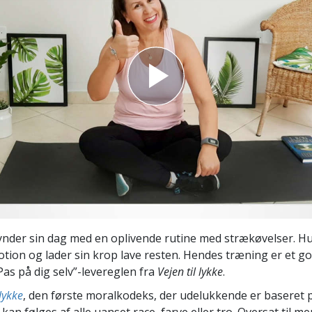
Scientology Kirkens Frivillige
 –
Hjælpere
nder sin dag med en oplivende rutine med strækøvelser. Hu
ion og lader sin krop lave resten. Hendes træning er et g
Pas på dig selv”-levereglen fra
Vejen til lykke
.
 lykke
, den første moralkodeks, der udelukkende er baseret 
kan følges af alle uanset race, farve eller tro. Oversat til m