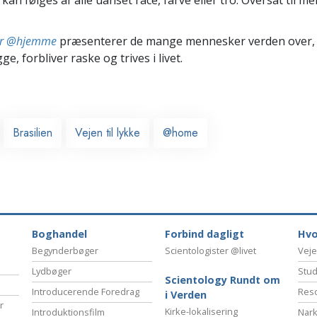
ter @hjemme
præsenterer de mange mennesker verden over,
ge, forbliver raske og trives i livet.
Brasilien
Vejen til lykke
@home
Boghandel
Forbind dagligt
Hvo
Begynderbøger
Scientologister @livet
Veje
Lydbøger
Stud
Scientology Rundt om
Introducerende Foredrag
Reso
i Verden
r
Kirke-lokalisering
Introduktionsfilm
Nark