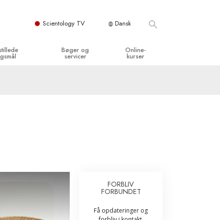
Scientology TV
Dansk
stillede
Bøger og
Online-
gsmål
servicer
kurser
og grundprincipper
egynderbøger
Hvordan man løser konflikter
en Kirke
ydbøger
Tilværelsens dynamikker
y organisationerne
troducerende foredrag
Bestanddelene af forståelse
troduktionsfilm
Løsninger til farlige omgivelser
egynderservice
Assister ved sygdom og skader
Integritet og ærlighed
FORBLIV
FORBUNDET
­
Ægteskab
Få opdateringer og
Følelsernes Toneskala
forbliv i kontakt.