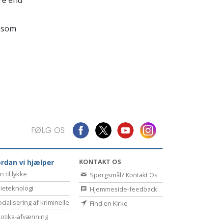
Kommunikation
 som
FØLG OS
KONTAKT OS
rdan vi hjælper
n til lykke
Spørgsmål? Kontakt Os
ieteknologi
Hjemmeside-feedback
cialisering af kriminelle
Find en Kirke
otika-afvænning