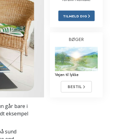
Løsninger til stoffer
TILMELD DIG
Børn
Redskaber til arbejdspladsen
BØGER
Etik og tilstandene
Årsagen til undertrykkelse
Undersøgelser
Vejen til lykke
Organiseringens grundlag
BESTIL
Det grundlæggende om public
relations
n går bare i
odt eksempel
Targets og mål
Studieteknologien
på sund
ere end