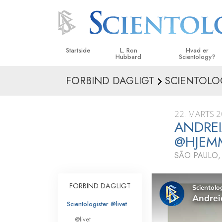
Startside
L. Ron
Hvad er
Hubbard
Scientology?
FORBIND DAGLIGT
SCIENTOLO
Anskuelser og udø
Scientologys tro o
22. MARTS 
Hvad scientologer 
ANDREI
om Scientology
@HJEM
Mød en scientolog
SÃO PAULO,
Indenfor i en Kirke
FORBIND DAGLIGT
De grundlæggende
i Scientology
Scientologister @livet
En introduktion til 
@livet