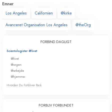
Emner
Los Angeles
Californien
@kirke
Avanceret Organisation Los Angeles
@theOrg
FORBIND DAGLIGT
Scientologister @livet
@livet
@orgen
@arbejde
@hjemme
Hvordan Du Forbliver Rask
FORBLIV FORBUNDET