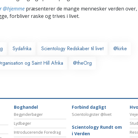
ter @hjemme
præsenterer de mange mennesker verden over,
ge, forbliver raske og trives i livet.
rg
Sydafrika
Scientology Redskaber til livet
@kirke
ganisation og Saint Hill Afrika
@theOrg
Boghandel
Forbind dagligt
Hvo
Begynderbøger
Scientologister @livet
Veje
Lydbøger
Stud
Scientology Rundt om
Introducerende Foredrag
Reso
i Verden