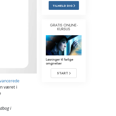
TILMELD DIG
Løsninger til stoffer
Børn
GRATIS ONLINE-
KURSUS
Redskaber til arbejdspladsen
Etik og tilstandene
Årsagen til undertrykkelse
Løsninger til farlige
Undersøgelser
omgivelser
Organiseringens grundlag
START
vancerede
Det grundlæggende om public
relations
n været i
e
Targets og mål
Studieteknologien
dbog i