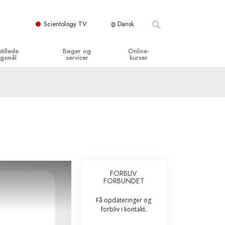
Scientology TV
Dansk
stillede
Bøger og
Online-
gsmål
servicer
kurser
og grundprincipper
egynderbøger
Hvordan man løser konflikter
en Kirke
ydbøger
Tilværelsens dynamikker
y organisationerne
troducerende foredrag
Bestanddelene af forståelse
troduktionsfilm
Løsninger til farlige omgivelser
egynderservice
Assister ved sygdom og skader
FORBLIV
FORBUNDET
Integritet og ærlighed
Få opdateringer og
­
Ægteskab
forbliv i kontakt.
Følelsernes Toneskala