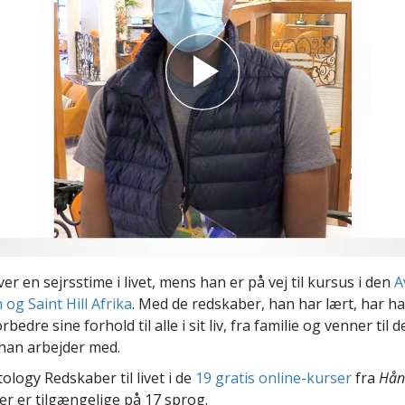
Scientology Kirkens Frivillige
 –
Hjælpere
r en sejrsstime i livet, mens han er på vej til kursus i den
A
og Saint Hill Afrika
. Med de redskaber, han har lært, har ha
orbedre sine forhold til alle i sit liv, fra familie og venner til d
han arbejder med.
ology Redskaber til livet i de
19 gratis online-kurser
fra
Hån
der er tilgængelige på 17 sprog.