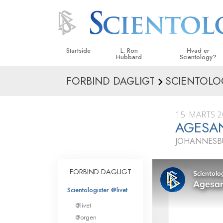
Startside
L. Ron
Hvad er
Hubbard
Scientology?
FORBIND DAGLIGT
SCIENTOLO
Anskuelser og udø
Scientologys tro o
15. MARTS 
Hvad scientologer 
AGESAN
om Scientology
JOHANNESBU
Mød en scientolog
Indenfor i en Kirke
FORBIND DAGLIGT
De grundlæggende
Scientologister @livet
i Scientology
@livet
En introduktion til 
@orgen