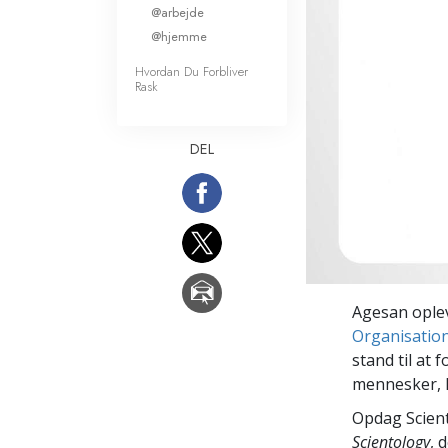
@arbejde
Kærlighed og had
Hvad er storhed?
@hjemme
Hvordan Du Forbliver
Rask
DEL
Agesan opleve
Organisation 
stand til at f
mennesker, 
Opdag Scient
Scientology
, 