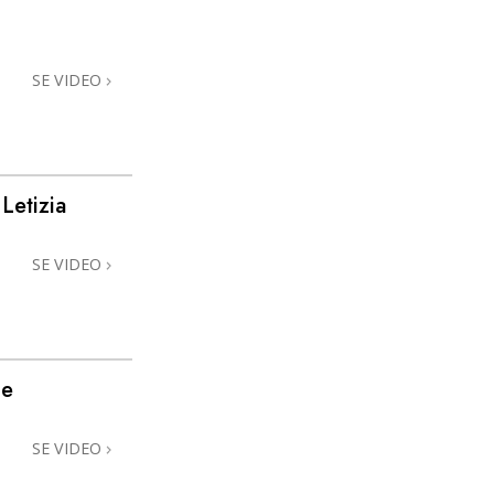
Løsninger til stoffer
SE VIDEO
Børn
Redskaber til arbejdspladsen
Etik og tilstandene
etizia
Årsagen til undertrykkelse
Undersøgelser
SE VIDEO
Organiseringens grundlag
Det grundlæggende om public
relations
me
Targets og mål
SE VIDEO
Studieteknologien