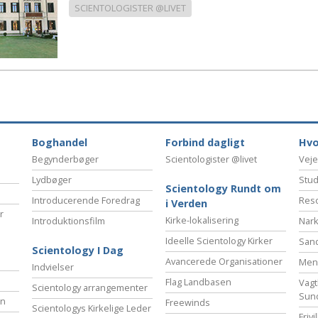
SCIENTOLOGISTER @LIVET
Boghandel
Forbind dagligt
Hvo
Begynderbøger
Scientologister @livet
Veje
Lydbøger
Stud
Scientology Rundt om
Introducerende Foredrag
Reso
i Verden
r
Kirke-lokalisering
Introduktionsfilm
Nark
Ideelle Scientology Kirker
San
Scientology I Dag
Avancerede Organisationer
Menn
Indvielser
Flag Landbasen
Vagt
Scientology arrangementer
Sun
en
Freewinds
Scientologys Kirkelige Leder
Friv