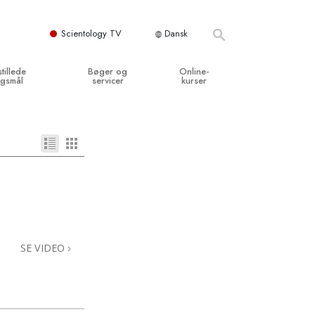
Scientology TV
Dansk
stillede
Bøger og
Online-
gsmål
servicer
kurser
og grundprincipper
egynderbøger
Hvordan man løser konflikter
en Kirke
ydbøger
Tilværelsens dynamikker
y organisationerne
troducerende foredrag
Bestanddelene af forståelse
troduktionsfilm
Løsninger til farlige omgivelser
egynderservice
Assister ved sygdom og skader
SE VIDEO
Integritet og ærlighed
­
Ægteskab
Følelsernes Toneskala