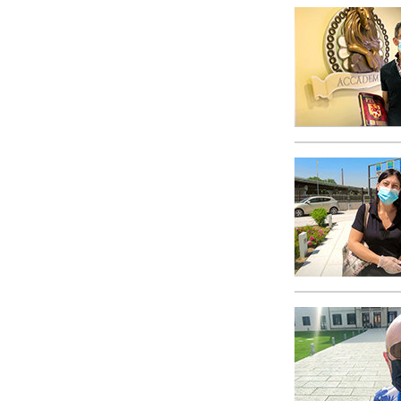
Kærlighed og had
Hvad er storhed?