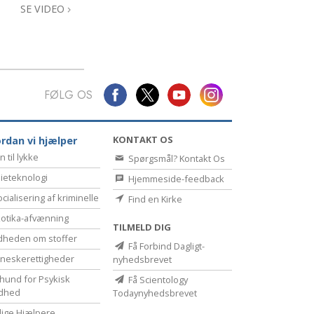
SE VIDEO
FØLG OS
KONTAKT OS
rdan vi hjælper
n til lykke
Spørgsmål? Kontakt Os
ieteknologi
Hjemmeside-feedback
cialisering af kriminelle
Find en Kirke
otika-afvænning
TILMELD DIG
dheden om stoffer
Få Forbind Dagligt-
eske­rettigheder
nyhedsbrevet
hund for Psykisk
Få Scientology
dhed
Todaynyhedsbrevet
illige Hjælpere