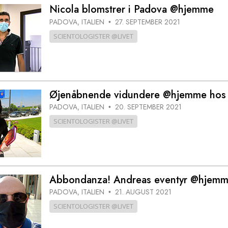
Scientology Kirkens Frivillige
Nicola blomstrer i Padova @hjemme
 –
Hjælpere
PADOVA, ITALIEN
27. SEPTEMBER 2021
•
SCIENTOLOGISTER @LIVET
Øjenåbnende vidundere @hjemme hos L
PADOVA, ITALIEN
20. SEPTEMBER 2021
•
SCIENTOLOGISTER @LIVET
Abbondanza! Andreas eventyr @hjem
PADOVA, ITALIEN
21. AUGUST 2021
•
SCIENTOLOGISTER @LIVET