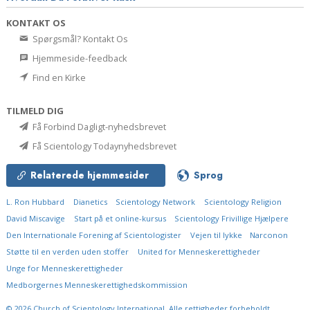
KONTAKT OS
Spørgsmål? Kontakt Os
Hjemmeside-feedback
Find en Kirke
TILMELD DIG
Få Forbind Dagligt-nyhedsbrevet
Få Scientology Todaynyhedsbrevet
Relaterede hjemmesider
Sprog
L. Ron Hubbard
Dianetics
Scientology Network
Scientology Religion
David Miscavige
Start på et online-kursus
Scientology Frivillige Hjælpere
Den Internationale Forening af Scientologister
Vejen til lykke
Narconon
Støtte til en verden uden stoffer
United for Menneskerettigheder
Unge for Menneskerettigheder
Medborgernes Menneskerettigheds­kommission
© 2026
Church of Scientology International.
Alle rettigheder forbeholdt.