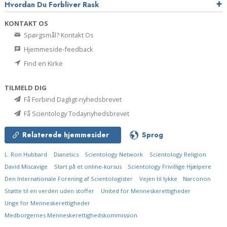
Hvordan Du Forbliver Rask
KONTAKT OS
Spørgsmål? Kontakt Os
Hjemmeside-feedback
Find en Kirke
TILMELD DIG
Få Forbind Dagligt-nyhedsbrevet
Få Scientology Todaynyhedsbrevet
Relaterede hjemmesider
Sprog
L. Ron Hubbard
Dianetics
Scientology Network
Scientology Religion
David Miscavige
Start på et online-kursus
Scientology Frivillige Hjælpere
Den Internationale Forening af Scientologister
Vejen til lykke
Narconon
Støtte til en verden uden stoffer
United for Menneskerettigheder
Unge for Menneskerettigheder
Medborgernes Menneskerettigheds­kommission