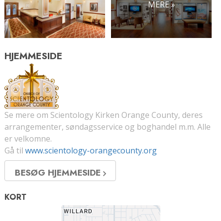
MERE »
HJEMMESIDE
Se mere om Scientology Kirken Orange County, deres
arrangementer, søndagsservice og boghandel m.m. Alle
er velkomne.
Gå til
www.scientology-orangecounty.org
BESØG HJEMMESIDE
KORT