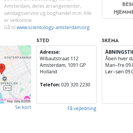
BE
Amsterdam, deres arrangementer,
HJEMM
søndagsservice og boghandel m.m. Alle
er velkomne.
Gå til
www.scientology-amsterdam.org
STED
SKEMA
Adresse:
ÅBNINGSTI
Wibautstraat 112
Åben hver d
Amsterdam, 1091 GP
Man
–
fre
09.
Holland
Lør
–
søn
09.
Telefon:
020 320 2230
Se kort
Få vejledning