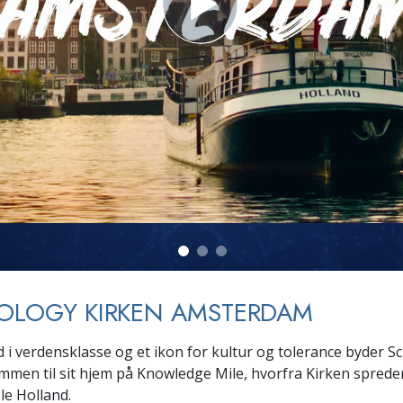
Scientology Kirkens Frivillige
 –
Hjælpere
OLOGY KIRKEN AMSTERDAM
 i verdensklasse og et ikon for kultur og tolerance byder S
mmen til sit hjem på Knowledge Mile, hvorfra Kirken spreder 
le Holland.