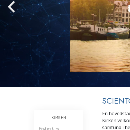
Kærlighed og had
Hvad er storhed?
SCIENT
En hovedstad
KIRKER
Kirken velko
samfund i he
Find en kirke