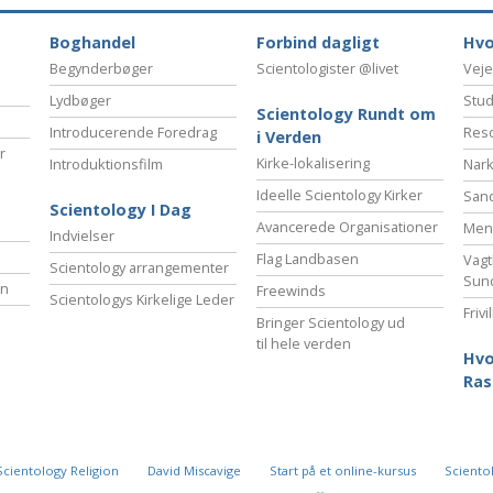
Boghandel
Forbind dagligt
Hvo
Begynderbøger
Scientologister @livet
Veje
Lydbøger
Stud
Scientology Rundt om
Introducerende Foredrag
Reso
i Verden
r
Kirke-lokalisering
Introduktionsfilm
Nark
Ideelle Scientology Kirker
San
Scientology I Dag
Avancerede Organisationer
Menn
Indvielser
Flag Landbasen
Vagt
Scientology arrangementer
Sun
en
Freewinds
Scientologys Kirkelige Leder
Friv
Bringer Scientology ud
til hele verden
Hvo
Ras
Scientology Religion
David Miscavige
Start på et online-kursus
Scientol