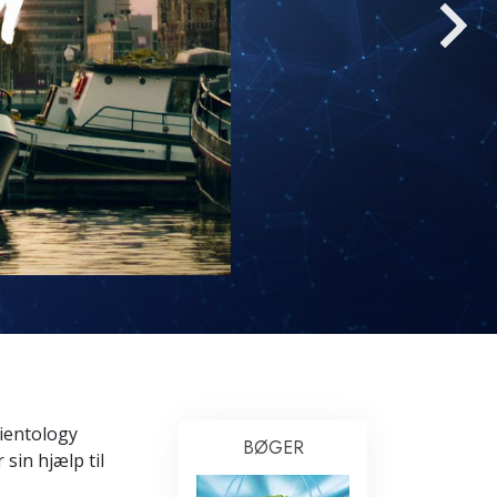
Løsninger til stoffer
Børn
Redskaber til arbejdspladsen
Etik og tilstandene
Årsagen til undertrykkelse
Undersøgelser
Organiseringens grundlag
Det grundlæggende om public
relations
Targets og mål
cientology
BØGER
Studieteknologien
sin hjælp til