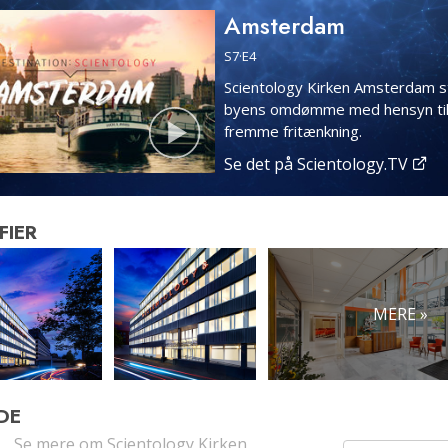
Amsterdam
S
7
·E
4
Scientology Kirken Amsterdam s
byens omdømme med hensyn til
fremme fritænkning.
Se det på Scientology.TV
FIER
MERE »
DE
Se mere om Scientology Kirken