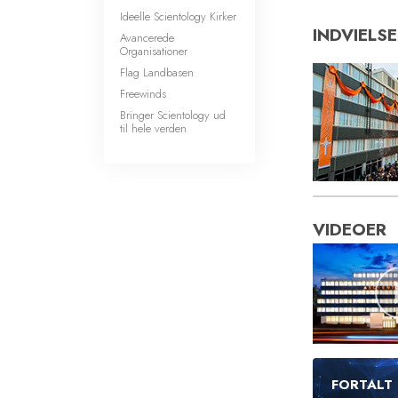
Ideelle Scientology Kirker
INDVIELS
Avancerede
Organisationer
Flag Landbasen
Freewinds
Bringer Scientology ud
til hele verden
VIDEOER
FORTALT