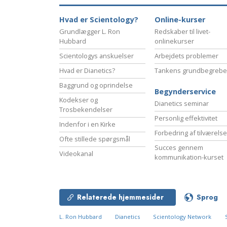
Hvad er Scientology?
Online-kurser
Grundlægger L. Ron
Redskaber til livet-
Hubbard
onlinekurser
Scientologys anskuelser
Arbejdets problemer
Hvad er Dianetics?
Tankens grundbegrebe
Baggrund og oprindelse
Begynderservice
Kodekser og
Dianetics seminar
Trosbekendelser
Personlig effektivitet
Indenfor i en Kirke
Forbedring af tilværels
Ofte stillede spørgsmål
Succes gennem
Videokanal
kommunikation-kurset
Relaterede hjemmesider
Sprog
L. Ron Hubbard
Dianetics
Scientology Network