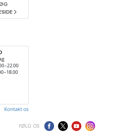
SØG
ESIDE
D
ag
00–22.00
00–18.00
Kontakt os
FØLG OS