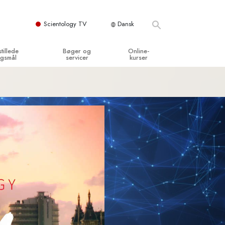
Scientology TV
Dansk
stillede
Bøger og
Online-
gsmål
servicer
kurser
og grundprincipper
egynderbøger
Hvordan man løser konflikter
en Kirke
ydbøger
Tilværelsens dynamikker
y organisationerne
troducerende foredrag
Bestanddelene af forståelse
troduktionsfilm
Løsninger til farlige omgivelser
egynderservice
Assister ved sygdom og skader
Integritet og ærlighed
­
Ægteskab
Følelsernes Toneskala