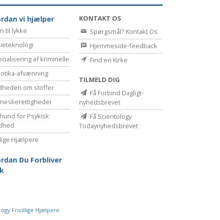
KONTAKT OS
rdan vi hjælper
n til lykke
Spørgsmål? Kontakt Os
ieteknologi
Hjemmeside-feedback
cialisering af kriminelle
Find en Kirke
otika-afvænning
TILMELD DIG
dheden om stoffer
Få Forbind Dagligt-
eske­rettigheder
nyhedsbrevet
hund for Psykisk
Få Scientology
dhed
Todaynyhedsbrevet
illige Hjælpere
rdan Du Forbliver
k
ogy Frivillige Hjælpere