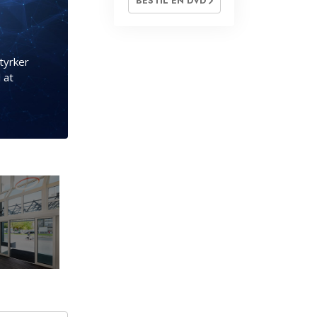
BESTIL EN DVD
tyrker
 at