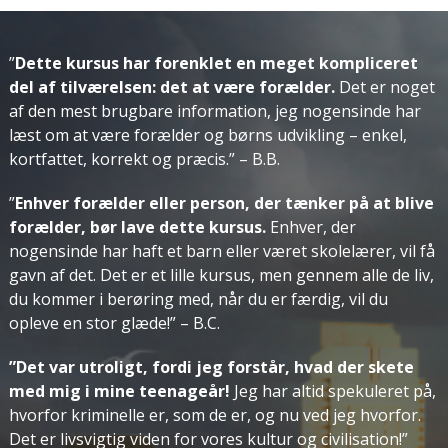
”
Dette kursus har forenklet en meget kompliceret
del af tilværelsen: det at være forælder.
Det er noget
af den mest brugbare information, jeg nogensinde har
læst om at være forælder og børns udvikling – enkel,
kortfattet, korrekt og præcis.”
– B.B.
”
Enhver forælder eller person, der tænker på at blive
forælder, bør lave dette kursus.
Enhver, der
nogensinde har haft et barn eller været skolelærer, vil få
gavn af det. Det er et lille kursus, men gennem alle de liv,
du kommer i berøring med, når du er færdig, vil du
opleve en stor glæde!”
– B.C.
”Det var utroligt, fordi jeg forstår, hvad der skete
med mig i mine teenageår!
Jeg har altid spekuleret på,
hvorfor kriminelle er, som de er, og nu ved jeg hvorfor.
Det er livsvigtig viden for vores kultur og civilisation!”