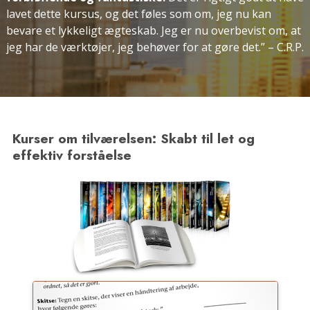
lavet dette kursus, og det føles som om, jeg nu kan
bevare et lykkeligt ægteskab. Jeg er nu overbevist om, at
jeg har de værktøjer, jeg behøver for at gøre det.”
– C.R.P.
Kurser om tilværelsen: Skabt til let og
effektiv forståelse