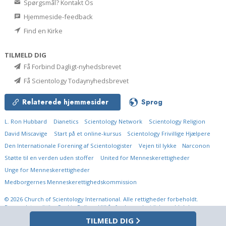
Spørgsmål? Kontakt Os
Hjemmeside-feedback
Find en Kirke
TILMELD DIG
Få Forbind Dagligt-nyhedsbrevet
Få Scientology Todaynyhedsbrevet
Relaterede hjemmesider
Sprog
L. Ron Hubbard
Dianetics
Scientology Network
Scientology Religion
David Miscavige
Start på et online-kursus
Scientology Frivillige Hjælpere
Den Internationale Forening af Scientologister
Vejen til lykke
Narconon
Støtte til en verden uden stoffer
United for Menneskerettigheder
Unge for Menneskerettigheder
Medborgernes Menneskerettigheds­kommission
© 2026
Church of Scientology International.
Alle rettigheder forbeholdt.
Persondatapolitik
•
Cookie Policy
•
Vilkår for brug
•
Juridisk meddelelse
TILMELD DIG