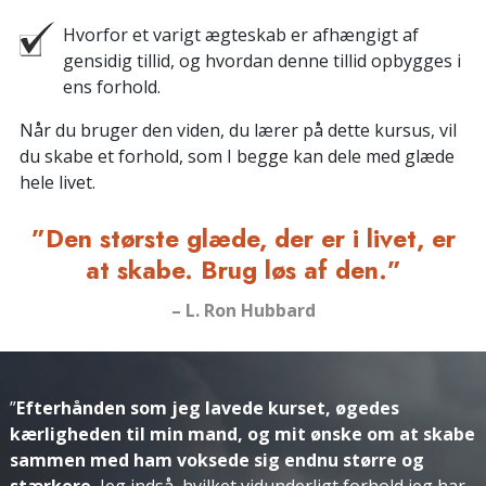
Hvorfor et varigt ægteskab er afhængigt af
gensidig tillid, og hvordan denne tillid opbygges i
ens forhold.
Når du bruger den viden, du lærer på dette kursus, vil
du skabe et forhold, som I begge kan dele med glæde
hele livet.
”Den største glæde, der er i livet, er
at skabe. Brug løs af den.”
– L. Ron Hubbard
”
Efterhånden som jeg lavede kurset, øgedes
kærligheden til min mand, og mit ønske om at skabe
sammen med ham voksede sig endnu større og