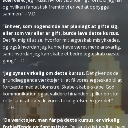
stærkere.
Jeg indså, hvilket vidunderligt forhold jeg har,
og hvilken fantastisk fremtid vi er ved at opbygge
sammen.”
– V.D.
”Enhver, som nogensinde har planlagt at gifte sig,
eller som var eller er gift, burde lave dette kursus.
Det fik mig til at se, hvorfor mit ægteskab mislykkedes,
og også hvordan jeg kunne have været mere ansvarlig,
samt hvordan jeg kan skabe et bedre ægteskab næste
gang!”
– D.I.
”
Jeg synes virkelig om dette kursus.
Det giver os de
grundlæggende værktøjer til at få vores ægteskab til at
fortsætte med at blomstre. Skabe-skabe-skabe. God
kommunikation og at validere hinanden spiller en stor
rolle samt at opfylde vores forpligtelser. Vi gør det!”
– D.H.
”
De værktøjer, man får på dette kursus, er virkelig
forbløffende og fantastiske.
Det er rigtigt godt at have