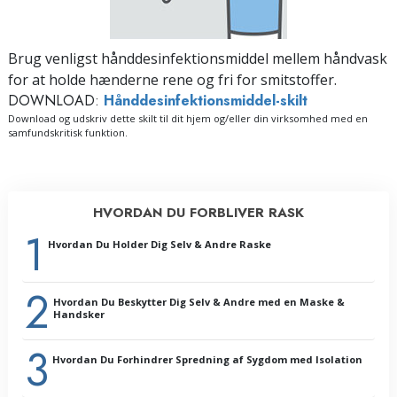
Brug venligst hånddesinfektionsmiddel mellem håndvask
for at holde hænderne rene og fri for smitstoffer.
DOWNLOAD:
Hånddesinfektionsmiddel-skilt
Download og udskriv dette skilt til dit hjem og/eller din virksomhed med en
samfundskritisk funktion.
HVORDAN DU FORBLIVER RASK
1
Hvordan Du Holder Dig Selv & Andre Raske
2
Indledning:
Hvordan Du Beskytter Dig Selv & Andre med en Maske &
Hvorfor forebyggelse er vigtig
Handsker
Almen sundhed
3
Rengøring og desinfektion
Hvordan Du Forhindrer Spredning af Sygdom med Isolation
Håndtering af sygdom eller dens symptomer
Sygdomsudbrud