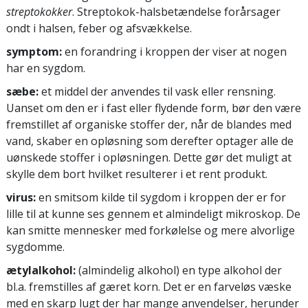
streptokokker
. Streptokok-halsbetændelse forårsager
ondt i halsen, feber og afsvækkelse.
symptom:
en forandring i kroppen der viser at nogen
har en sygdom.
sæbe:
et middel der anvendes til vask eller rensning.
Uanset om den er i fast eller flydende form, bør den være
fremstillet af organiske stoffer der, når de blandes med
vand, skaber en opløsning som derefter optager alle de
uønskede stoffer i opløsningen. Dette gør det muligt at
skylle dem bort hvilket resulterer i et rent produkt.
virus:
en smitsom kilde til sygdom i kroppen der er for
lille til at kunne ses gennem et almindeligt mikroskop. De
kan smitte mennesker med forkølelse og mere alvorlige
sygdomme.
ætylalkohol:
(almindelig alkohol) en type alkohol der
bl.a. fremstilles af gæret korn. Det er en farveløs væske
med en skarp lugt der har mange anvendelser, herunder