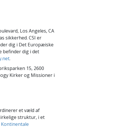
Kommunikation
Boulevard, Los Angeles, CA
tas sikkerhed. CSI er
inder dig i Det Europæiske
e befinder dig i det
y.net
.
briksparken 15, 2600
ogy Kirker og Missioner i
rdinerer et væld af
rkelige struktur, i et
e
Kontinentale