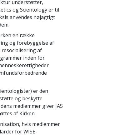
uktur understøtter,
tics og Scientology er til
ksis anvendes nøjagtigt
dem.
Kirken en række
ring og forebyggelse af
resocialisering af
rogrammer inden for
 menneskerettigheder
 Samfundsforbedrende
ientologister) er den
 støtte og beskytte
ra dens medlemmer giver IAS
øttes af Kirken.
anisation, hvis medlemmer
darder for WISE-