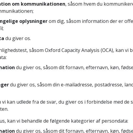
ation om kommunikationen
, såsom hvem du kommunikere
mmunikationen;
ængelige oplysninger
om dig, såsom information der er offen
l;
ta
du giver os.
lighedstest, såsom Oxford Capacity Analysis (OCA), kan vi 
ta:
mation
du giver os, såsom dit fornavn, efternavn, køn, føds
nger
du giver os, såsom din e-mailadresse, postadresse, la
vi kan udlede fra de svar, du giver os i forbindelse med de s
ten.
us, kan vi behandle de følgende kategorier af persondata:
mation
du giver os, såsom dit fornavn, efternavn, køn, føds