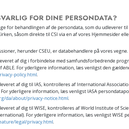
SVARLIG FOR DINE PERSONDATA?
ge for behandlingen af de persondata, som du udleverer til 
Kirken, såsom direkte til CSI via en af vores Hjemmesider eller
ssioner, herunder CSEU, er databehandlere på vores vegne.
everet af dig i forbindelse med samfundsforbedrende pro
af ABLE. For yderligere information, læs venligst den gælde
ivacy-policy.html
.
veret af dig til IAS, kontrolleres af International Associatio
. For yderligere information, læs venligst IASA persondatapo
g/da/about/privacy-notice.html
.
veret af dig til WISE, kontrolleres af World Institute of Sci
ternational). For yderligere information, læs venligst WISE 
ature/legal/privacy.html
.