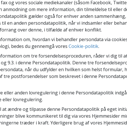
er fax og vores sociale mediekanaler (såsom Facebook, Twitte
Scientology Kirkens Frivillige
 –
Hjælpere
in anmodning om mere information, din tilmeldelse til eller de
sondatapolitik gælder også for enhver anden sammenhæng, 
es til en anden persondatapolitik, når vi indsamler eller beh
orrang over denne, i tilfælde af enhver konflikt.
formation om, hvordan vi behandler persondata via cookies,
ologi, bedes du gennemgå vores
Cookie-politik
.
formation om tre forsendelsesproceduren, råder vi dig til
.7. og 9.3. i denne Persondatapolitik. Denne tre forsendelsepr
ersondata, når du udfylder en hvilken som helst formular, h
 af tre postforsendelser som beskrevet i denne Persondatapo
ve eller anden lovregulering i denne Persondatapolitik indgår
 eller lovregulering.
l at ændre og tilpasse denne Persondatapolitik på eget initiati
ninger blive kommunikeret til dig via vores Hjemmesider mi
ingerne træder i kraft. Yderligere brug af vores Hjemmeside