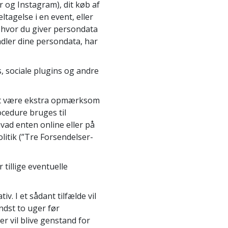
r og Instagram), dit køb af
ltagelse i en event, eller
Løsninger til stoffer
hvor du giver persondata
Børn
andler dine persondata, har
Redskaber til arbejdspladsen
 sociale plugins og andre
Etik og tilstandene
 at være ekstra opmærksom
Årsagen til undertrykkelse
ocedure bruges til
Undersøgelser
vad enten online eller på
litik (”Tre Forsendelser-
Organiseringens grundlag
Det grundlæggende om public
 tillige eventuelle
relations
Targets og mål
v. I et sådant tilfælde vil
ndst to uger før
Studieteknologien
r vil blive genstand for