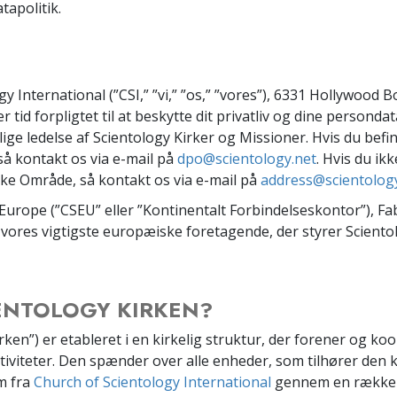
apolitik.
gy International (”CSI,” ”vi,” ”os,” ”vores”), 6331 Hollywood 
r tid forpligtet til at beskytte dit privatliv og dine personda
lige ledelse af Scientology Kirker og Missioner. Hvis du bef
 kontakt os via e-mail på
dpo@scientology.net
. Hvis du ikk
e Område, så kontakt os via e-mail på
address@scientolog
Europe (”CSEU” eller ”Kontinentalt Forbindelseskontor”), Fa
vores vigtigste europæiske foretagende, der styrer Scientol
IENTOLOGY KIRKEN?
rken”) er etableret i en kirkelig struktur, der forener og koo
ktiviteter. Den spænder over alle enheder, som tilhører den ki
em fra
Church of Scientology International
gennem en rækk