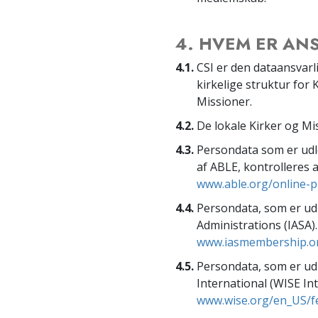
4. HVEM ER AN
4.1.
CSI er den dataansvarli
kirkelige struktur for 
Missioner.
4.2.
De lokale Kirker og Mi
4.3.
Persondata som er udl
af ABLE, kontrolleres 
www.able.org/online-pr
4.4.
Persondata, som er udle
Administrations (IASA)
www.iasmembership.or
4.5.
Persondata, som er udle
International (WISE In
www.wise.org/en_US/fe