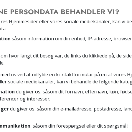
DINE PERSONDATA BEHANDLER VI?
res Hjemmesider eller vores sociale mediekanaler, kan vi b
ta:
ation
såsom information om din enhed, IP-adresse, browsert
som hvor langt dit besøg var, de links du klikkede på, de sid
e.
d os ved at udfylde en kontaktformular på en af vores Hje
 eller sociale mediekanaler, kan vi behandle de følgende kate
mation
du giver os, såsom dit fornavn, efternavn, køn, fødse
ferencer og interesser;
nger
du giver os, såsom din e-mailadresse, postadresse, la
ommunikation
, såsom din forespørgsel eller dit spørgsmål;