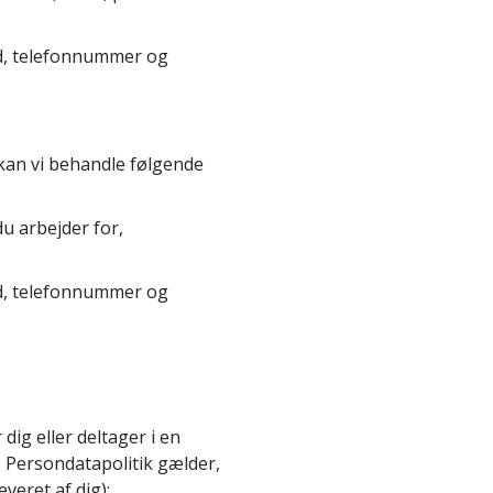
nd, telefonnummer og
 kan vi behandle følgende
du arbejder for,
nd, telefonnummer og
dig eller deltager i en
e Persondatapolitik gælder,
veret af dig):