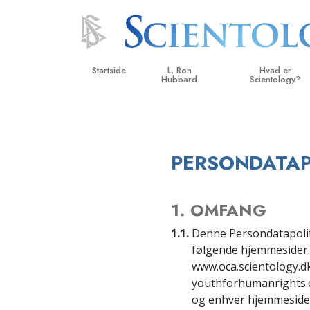
Startside
L. Ron
Hvad er
Hubbard
Scientology?
Anskuelser og udø
Scientologys tro o
PERSONDATAP
Hvad scientologer 
om Scientology
1. OMFANG
Mød en scientolog
1.1.
Denne Persondatapoliti
Indenfor i en Kirke
følgende hjemmesider: 
De grundlæggende
www.oca.scientology.dk
i Scientology
youthforhumanrights.org
En introduktion til 
og enhver hjemmeside,