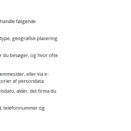
ehandle følgende
ype, geografisk placering
er du besøger, og hvor ofte
mmesider, eller via e-
gorier af persondata:
lsdato, alder, det firma du
nd, telefonnummer og