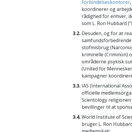
Forbindelseskontorer
koordinerer og arbejder
rådighed for enhver, d
som L. Ron Hubbard (”
3.2.
Desuden, og for at rea
samfundsforbedrende ka
stofmisbrug (Narconon)
kriminelle (Criminon)
områderne psykisk sun
(United for Mennesker
kampagner koordineres 
3.3.
IAS (International Asso
officielle medlemsorga
Scientology religionen
bevillinger til at spo
3.4.
World Institute of Sci
bruger L. Ron Hubbard
medlemskab.