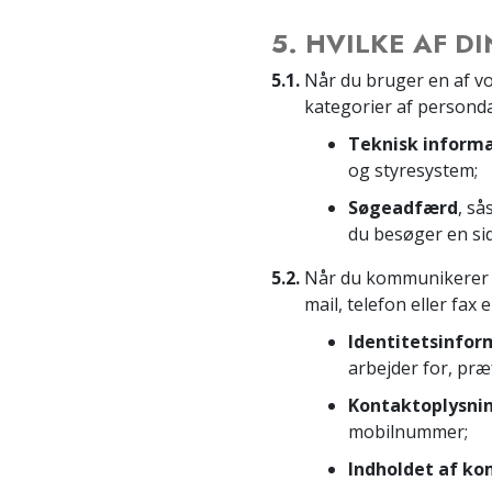
5. HVILKE AF 
5.1.
Når du bruger en af vo
kategorier af personda
Teknisk inform
og styresystem;
Søgeadfærd
, så
du besøger en sid
5.2.
Når du kommunikerer me
mail, telefon eller fax
Identitetsinfor
arbejder for, præ
Kontaktoplysni
mobilnummer;
Indholdet af k