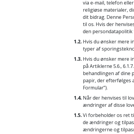
via e-mail, telefon ell
Kærlighed og had
religiøse materialer, d
Hvad er storhed?
dit bidrag. Denne Per
til os. Hvis der henvis
den persondatapolitik f
1.2.
Hvis du ønsker mere in
typer af sporingstekn
1.3.
Hvis du ønsker mere in
på Artiklerne 5.6., 6.1
behandlingen af dine p
papir, der efterfølges
Formular”).
1.4.
Når der henvises til lo
ændringer af disse love
1.5.
Vi forbeholder os ret ti
de ændringer og tilpas
ændringerne og tilpasn