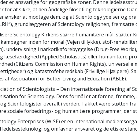
, der er ansvarlige for geografiske zoner. Denne ledelsesstr
 for at sikre, at den åndelige filosofi og teknologierne Diane
er ønsker at modtage dem, og at Scientology ydelser og pra
LRH”), grundlæggeren af Scientology religionen, fremsatte 
lisere Scientology Kirkens større humanitære mål, støtter 
mpagner inden for moral (Vejen til lykke), stof-rehabilite
, undervisning i narkotikaforebyggelse (Drug-Free World), 
 og læsefærdighed (Applied Scholastics) eller humanitære p
dhed (Citizens Commission on Human Rights), universelle
ettigheder) og katastrofeberedskab (Frivillige Hjælpere).
af Association for Better Living and Education (ABLE).
ciation of Scientologists – Den internationale forening af Sc
nisation for Scientology. Dens formål er at forene, fremme,
 og Scientologister overalt i verden. Takket være støtten f
nsere sociale forbedrings- og humanitære programmer, der st
entology Enterprises (WISE) er en international medlemsorg
 ledelsesteknologi og omfavner ansvaret og de etiske stan