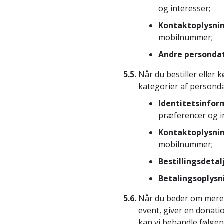
og interesser;
Kontaktoplysni
mobilnummer;
Andre personda
5.5.
Når du bestiller eller
kategorier af personda
Identitetsinfor
præferencer og i
Kontaktoplysni
mobilnummer;
Bestillingsdetal
Betalingsoplysn
5.6.
Når du beder om mere in
event, giver en donati
kan vi behandle følgend