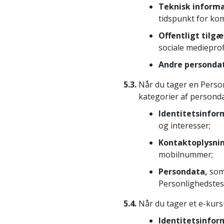
Teknisk inform
tidspunkt for ko
Offentligt tilg
sociale medieprofi
Andre personda
5.3.
Når du tager en Person
kategorier af personda
Identitetsinfor
og interesser;
Kontaktoplysni
mobilnummer;
Persondata,
som 
Personlighedstes
5.4.
Når du tager et e-kurs
Identitetsinfor