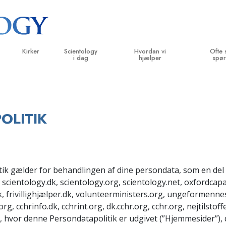
Kirker
Scientology
Hvordan vi
Ofte 
i dag
hjælper
spør
velser
Find en kirke
Indvielser
Vejen til lykke
Baggrund 
B
g kodekser
Ideelle Scientology Kirker
Scientology arrangementer
Applied Scholastics
Indenfor i 
L
OLITIK
siger
Avancerede Organisationer
David Miscavige – kirkelig leder af
Criminon
Scientolog
In
Scientology
Flag Landbasen
Narconon
In
Freewinds
Sandheden om stoffer
B
k gælder for behandlingen af dine persondata, som en del a
scientology.dk, scientology.org, scientology.net, oxfordcapa
Bringer Scientology ud til hele verden
United for Menneskerettigheder
 principper
, frivillighjælper.dk, volunteerministers.org, ungeformenne
Medborgernes Menneske­rettigheds
, cchrinfo.dk, cchrint.org, dk.cchr.org, cchr.org, nejtilstof
kommission
Dianetics
 hvor denne Persondatapolitik er udgivet (”Hjemmesider”)