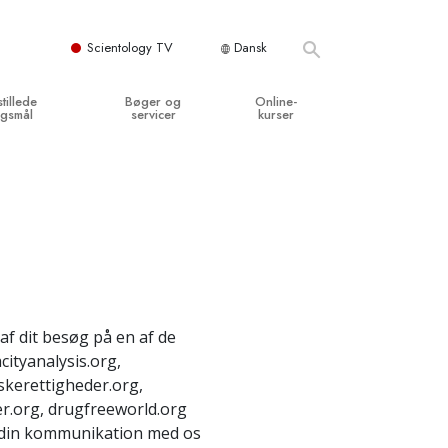
Scientology TV
Dansk
stillede
Bøger og
Online-
gsmål
servicer
kurser
og grundprincipper
egynderbøger
Hvordan man løser konflikter
en Kirke
ydbøger
Tilværelsens dynamikker
y organisationerne
troducerende foredrag
Bestanddelene af forståelse
troduktionsfilm
Løsninger til farlige omgivelser
egynderservice
Assister ved sygdom og skader
f dit besøg på en af de
cityanalysis.org,
Integritet og ærlighed
skerettigheder.org,
­
Ægteskab
fer.org, drugfreeworld.org
, din kommunikation med os
Følelsernes Toneskala