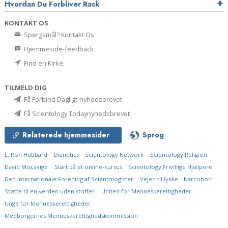
Hvordan Du Forbliver Rask
KONTAKT OS
Spørgsmål? Kontakt Os
Hjemmeside-feedback
Find en Kirke
TILMELD DIG
Få Forbind Dagligt-nyhedsbrevet
Få Scientology Todaynyhedsbrevet
Relaterede hjemmesider
Sprog
L. Ron Hubbard
Dianetics
Scientology Network
Scientology Religion
David Miscavige
Start på et online-kursus
Scientology Frivillige Hjælpere
Den Internationale Forening af Scientologister
Vejen til lykke
Narconon
Støtte til en verden uden stoffer
United for Menneskerettigheder
Unge for Menneskerettigheder
Medborgernes Menneskerettigheds­kommission