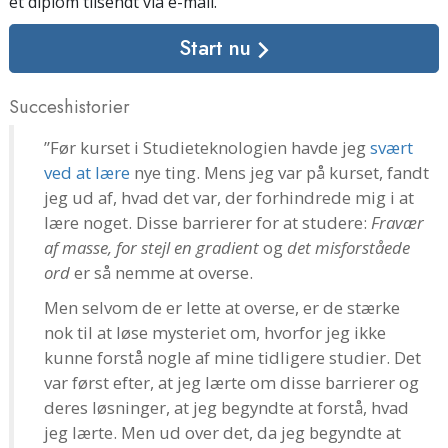
et diplom tilsendt
via e-mail
.
Start nu
Succeshistorier
”Før kurset i Studieteknologien havde jeg
svært
ved at lære
nye ting. Mens jeg var på kurset, fandt
jeg ud af, hvad det var, der forhindrede mig i at
lære noget. Disse barrierer for at studere:
Fravær
af masse, for stejl en gradient
og
det misforståede
ord
er så nemme at overse.
Men selvom de er lette at overse, er de stærke
nok til at løse mysteriet om, hvorfor jeg ikke
kunne forstå nogle af mine tidligere studier. Det
var først efter, at jeg lærte om disse barrierer og
deres løsninger, at jeg begyndte at forstå, hvad
jeg lærte. Men ud over det, da jeg begyndte at