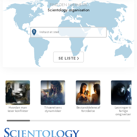
FIND DEN NÆRMESTE
Scientology organisation
SE LISTE
Hvordan man
Tilværelsens
Bestanddelene af
Løsninger til
løser konflikter
dynamikker
forståelse
farlige
omgivelser