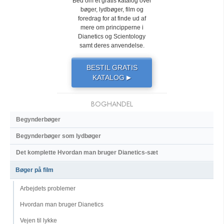
Bed om et gratis katalog over
bøger, lydbøger, film og
foredrag for at finde ud af
mere om principperne i
Dianetics og Scientology
samt deres anvendelse.
BESTIL GRATIS
KATALOG
▶
BOGHANDEL
Begynderbøger
Begynderbøger som lydbøger
Det komplette Hvordan man bruger Dianetics-sæt
Bøger på film
Arbejdets problemer
Hvordan man bruger Dianetics
Vejen til lykke