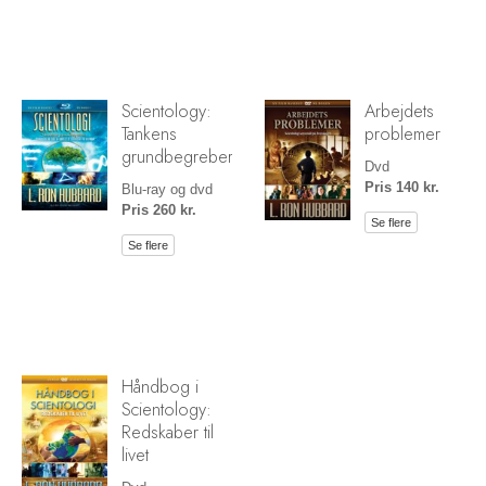
Scientology:
Arbejdets
Tankens
problemer
grundbegreber
Dvd
Pris 140 kr.
Blu-ray og dvd
Pris 260 kr.
Se flere
Se flere
Håndbog i
Scientology:
Redskaber til
livet