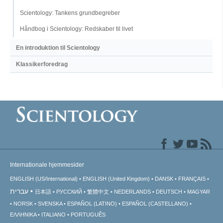
Scientology: Tankens grundbegreber
Håndbog i Scientology: Redskaber til livet
En introduktion til Scientology
Klassikerforedrag
Internationale hjemmesider
ENGLISH (US/International)
ENGLISH (United Kingdom)
DANSK
FRANÇAIS
עברית
日本語
РУССКИЙ
繁體中文
NEDERLANDS
DEUTSCH
MAGYAR
NORSK
SVENSKA
ESPAÑOL (LATINO)
ESPAÑOL (CASTELLANO)
ΕΛΛΗΝΙΚA
ITALIANO
PORTUGUÊS