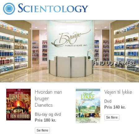
FIND UD AF MERE
Hvordan man
Vejen til lykke
bruger
Dvd
Dianetics
Pris 140 kr.
Blu-ray og dvd
Se flere
Pris 180 kr.
Se flere