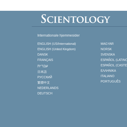
Internationale hjemmesider
ENGLISH (US/International)
MAGYAR
ENGLISH (United Kingdom)
NORSK
DANSK
SVENSKA
FRANÇAIS
ESPAÑOL (LATIN
עברית
ESPAÑOL (CAST
ΕΛΛΗΝΙΚA
日本語
ITALIANO
РУССКИЙ
PORTUGUÊS
繁體中文
NEDERLANDS
DEUTSCH