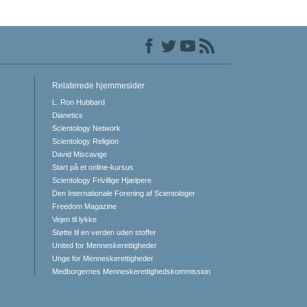
Relaterede hjemmesider
L. Ron Hubbard
Dianetics
Scientology Network
Scientology Religion
David Miscavige
Start på et online-kursus
Scientology Frivillige Hjælpere
Den Internationale Forening af Scientologer
Freedom Magazine
Vejen til lykke
Støtte til en verden uden stoffer
United for Menneskerettigheder
Unge for Menneskerettigheder
Medborgernes Menneskerettigheds­kommission