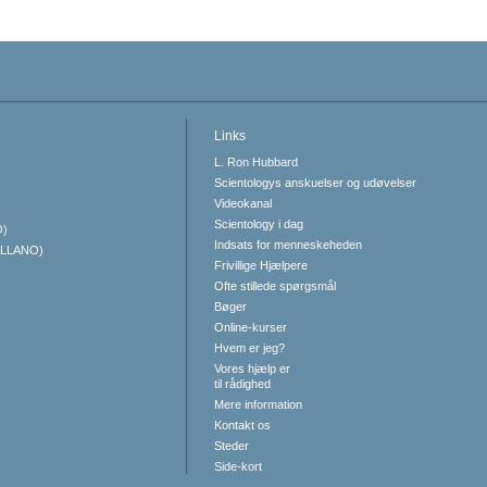
Links
L. Ron Hubbard
Scientologys anskuelser og udøvelser
Videokanal
Scientology i dag
O)
Indsats for menneskeheden
ELLANO)
Frivillige Hjælpere
Ofte stillede spørgsmål
Bøger
Online-kurser
Hvem er jeg?
Vores hjælp er
til rådighed
Mere information
Kontakt os
Steder
Side-kort