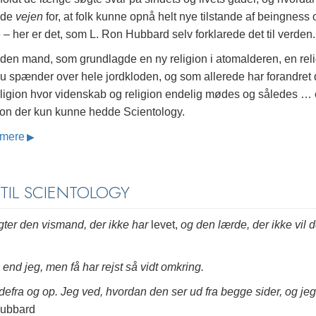
ede
vejen
for, at folk kunne opnå helt nye tilstande af beingness 
 – her er det, som L. Ron Hubbard selv forklarede det til verden.
den mand, som grundlagde en ny religion i atomalderen, en reli
nu spænder over hele jordkloden, og som allerede har forandret 
eligion hvor videnskab og religion endelig mødes og således …
gion der kun kunne hedde Scientology.
mere
TIL SCIENTOLOGY
ragter den vismand, der ikke har
levet,
og den lærde, der ikke vil 
nd jeg, men få har rejst så vidt omkring.
defra og op. Jeg ved, hvordan den ser ud fra begge sider, og jeg
Hubbard