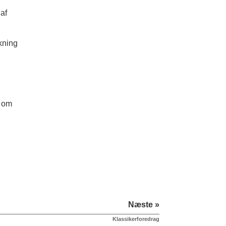
af
skning
r om
Næste »
Klassikerforedrag