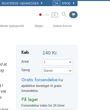
RELATEREDE HJEMMESIDER
DA
SPROG
LIVE
tillede spørgsmål
Bøger
Online-kurser
 og grundprincipper
Hvordan man løser konflikter
Begynderbøger
i en Kirke
Tilværelsens dynamikker
Lydbøger
Køb
140 Kr.
ogy organisationerne
Forståelse
Introducerende foredrag
Antal
Løsninger til hjælp mod de farlige
Film
d at
omgivelser
 og
Sprog
Assister ved sygdom og skader
Gratis forsendelse
For
 i
Integritet og ærlighed
øjeblikket berettiget til gratis
forsendelse.
 var
Ægteskab
e
På lager
m
Følelsernes toneskala
Forsendelse inden for 24 timer
n han