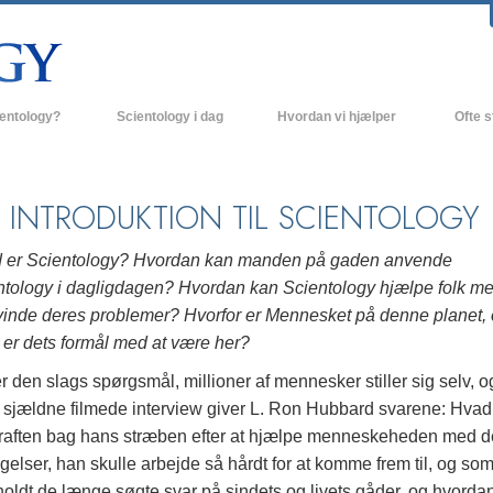
ientology?
Scientology i dag
Hvordan vi hjælper
Ofte s
 udøvelser
Scientology kirker
Baggrund
ro og kodekser
Nye Scientology kirker
Indenfor 
 INTRODUKTION TIL SCIENTOLOGY
ger siger om Scientology
Avancerede Organisationer
Scientol
 er Scientology? Hvordan kan manden på gaden anvende
olog
Flag Landbasen
ntology i dagligdagen? Hvordan kan Scientology hjælpe folk me
vinde deres problemer? Hvorfor er Mennesket på denne planet,
irke
Freewinds
 er dets formål med at være her?
nde principper
Bringer Scientology ud til hele verden
r den slags spørgsmål, millioner af mennesker stiller sig selv, og
e sjældne filmede interview giver L. Ron Hubbard svarene: Hvad
David Miscavige - Scientology
 til Dianetics
religionens kirkelige leder
kraften bag hans stræben efter at hjælpe menneskeheden med d
elser, han skulle arbejde så hårdt for at komme frem til, og so
had –
ed?
oldt de længe søgte svar på sindets og livets gåder, og hvorda