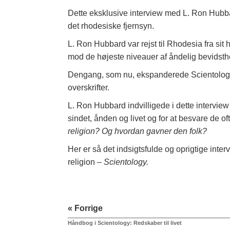
Dette eksklusive interview med L. Ron Hubba
det rhodesiske fjernsyn.
L. Ron Hubbard var rejst til Rhodesia fra sit h
mod de højeste niveauer af åndelig bevidsth
Dengang, som nu, ekspanderede Scientology 
overskrifter.
L. Ron Hubbard indvilligede i dette interview
sindet, ånden og livet og for at besvare de of
religion? Og hvordan gavner den folk?
Her er så det indsigtsfulde og oprigtige int
religion –
Scientology.
« Forrige
Håndbog i Scientology: Redskaber til livet