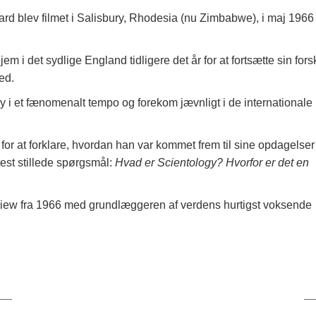
rd blev filmet i Salisbury, Rhodesia (nu Zimbabwe), i maj 1966 
jem i det sydlige England tidligere det år for at fortsætte sin for
ed.
i et fænomenalt tempo og forekom jævnligt i de internationale
 for at forklare, hvordan han var kommet frem til sine opdagelse
test stillede spørgsmål:
Hvad er Scientology? Hvorfor er det en
erview fra 1966 med grundlæggeren af verdens hurtigst voksende