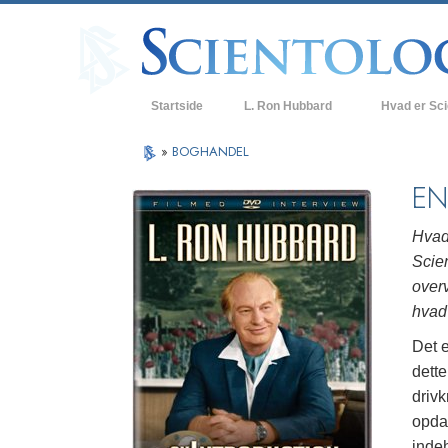
Startside
L. Ron Hubbard
Hvad er Sc
Anskuelser og
»
BOGHANDEL
Scientologys t
EN
Hvad scientolo
Hvad
Mød en scient
Scie
over
Indenfor i en K
hvad
De grundlægge
Det e
i Scientology
dett
En introduktion
driv
opdag
Kærlighed og 
Hvad er storh
indeh