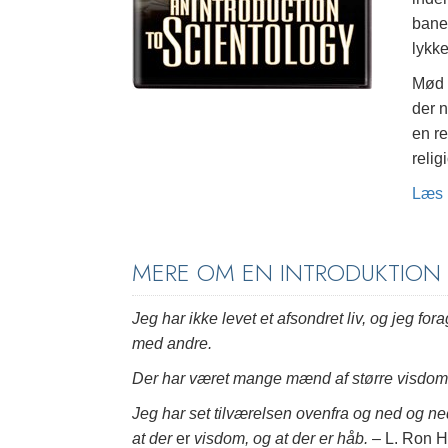
ban
lykke
Mød 
der 
en r
reli
Læs 
MERE OM EN INTRODUKTION 
Jeg har ikke levet et afsondret liv, og jeg fo
med andre.
Der har været mange mænd af større visdom e
Jeg har set tilværelsen ovenfra og ned og ne
at der
er
visdom, og at der er håb.
– L. Ron 