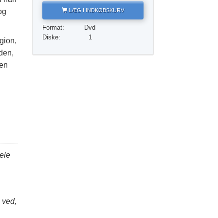
Løsningen på stoffer
LÆG I INDKØBSKURV
og
Børn
Format:
Dvd
Diske:
1
gion,
Redskaber til arbejdspladsen
den,
Etik og din tilstand
 en
Årsagen til undertrykkelse
Undersøgelser
Organiseringens grundlag
Det grundlæggende om public relations
Mål og targets
dele
Studieteknologien
Kommunikation
 ved,