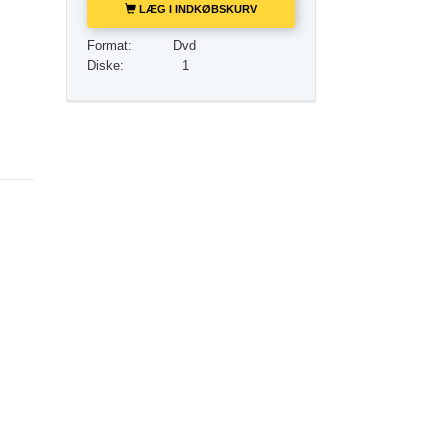
LÆG I INDKØBSKURV
Løsningen på stoffer
Format:
Dvd
Børn
Diske:
1
Redskaber til arbejdspladsen
Etik og din tilstand
Årsagen til undertrykkelse
Undersøgelser
Organiseringens grundlag
Det grundlæggende om public relations
Mål og targets
Studieteknologien
Kommunikation