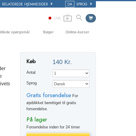
RELATEREDE HJEMMESIDER
DA
SPROG
LIVE
tillede spørgsmål
Bøger
Online-kurser
 og grundprincipper
Hvordan man løser konflikter
Begynderbøger
i en Kirke
Tilværelsens dynamikker
Lydbøger
Køb
140 Kr.
ogy organisationerne
Forståelse
Introducerende foredrag
der
Antal
e
Løsninger til hjælp mod de farlige
Film
omgivelser
ivets
Sprog
Gratis forsendelse
Assister ved sygdom og skader
For
øjeblikket berettiget til gratis
Integritet og ærlighed
forsendelse.
Ægteskab
På lager
Forsendelse inden for 24 timer
Følelsernes toneskala