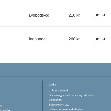
Lydbogs-cd
210 kr.
Indbundet
260 kr.
Links
L. Ron Hubbard
Scientologys anskuelser og udøvelser
Videokanal
Scientology i dag
O)
Indsats for menneskeheden
ELLANO)