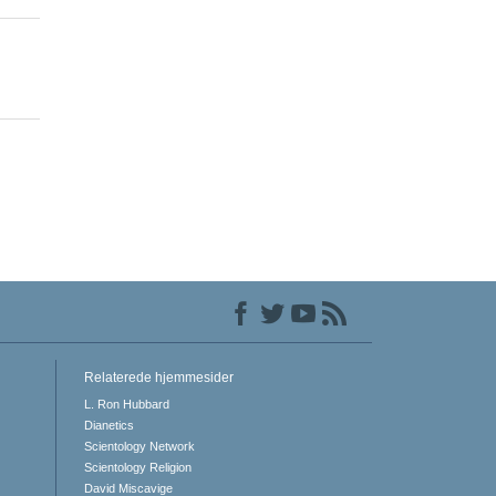
Relaterede hjemmesider
L. Ron Hubbard
Dianetics
Scientology Network
Scientology Religion
David Miscavige