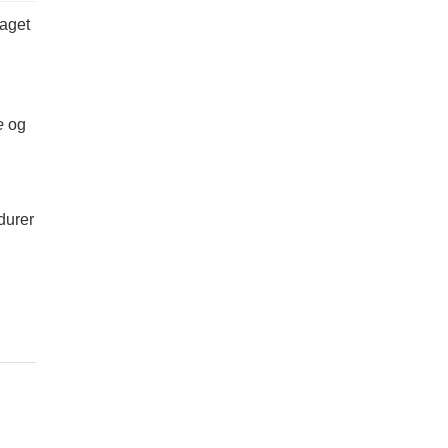
taget
e
og
durer