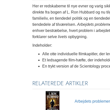
Her er redskaberne til nye evner og varig s
direkte fra bogen af L. Ron Hubbard og nu ti
familieliv, en tiendedel politik og en tiende
tiendedele af tilværelsen.
Arbejdets problem
enhver bestræbelse, hvert problem i arbejdet
forklarer selve
livets
opbygning.
Indeholder:
Alle otte individuelle filmkapitler, der
Et ledsagende film-hæfte, der indehol
En trykt version af de Scientology proces
RELATEREDE ARTIKLER
Arbejdets problemer