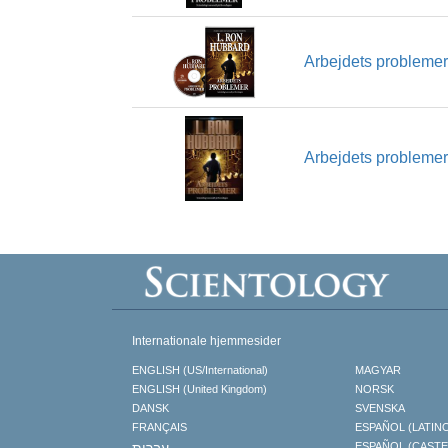
Arbejdets problemer
Arbejdets problemer
Internationale hjemmesider
ENGLISH (US/International)
MAGYAR
ENGLISH (United Kingdom)
NORSK
DANSK
SVENSKA
FRANÇAIS
ESPAÑOL (LATIN
עברית
ESPAÑOL (CAST