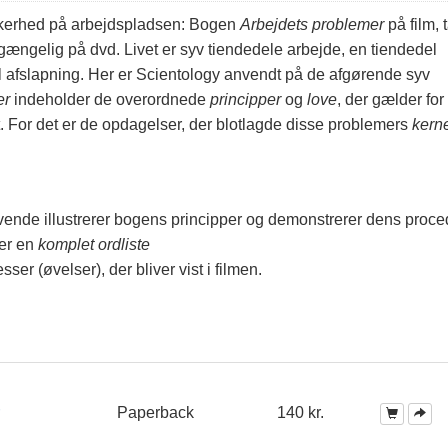
ikkerhed på arbejdspladsen: Bogen
Arbejdets problemer
på film, 
lgængelig på dvd. Livet er syv tiendedele arbejde, en tiendedel
del afslapning. Her er Scientology anvendt på de afgørende syv
er
indeholder de overordnede
principper
og
love
, der gælder for
. For det er de opdagelser, der blotlagde disse problemers
kern
 levende illustrerer bogens principper og demonstrerer dens proce
der en
komplet ordliste
ser (øvelser), der bliver vist i filmen.
Paperback
140 kr.