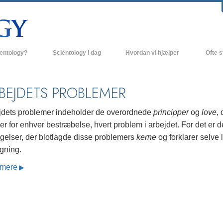
ientology?
Scientology i dag
Hvordan vi hjælper
Ofte s
 udøvelser
Scientology kirker
Baggrund
BEJDETS PROBLEMER
ro og kodekser
Nye Scientology kirker
Indenfor 
ger siger om Scientology
Avancerede Organisationer
Scientol
jdets problemer
indeholder de overordnede
principper
og
love
, 
r for enhver bestræbelse, hvert problem i arbejdet. For det er d
olog
Flag Landbasen
gelser, der blotlagde disse problemers
kerne
og forklarer selve l
irke
Freewinds
gning.
nde principper
Bringer Scientology ud til hele verden
mere
David Miscavige - Scientology
 til Dianetics
religionens kirkelige leder
had –
ed?