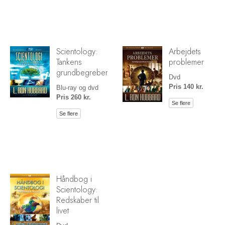
Scientology:
Arbejdets
Tankens
problemer
grundbegreber
Dvd
Pris 140 kr.
Blu-ray og dvd
Pris 260 kr.
Se flere
Se flere
Håndbog i
Scientology:
Redskaber til
livet