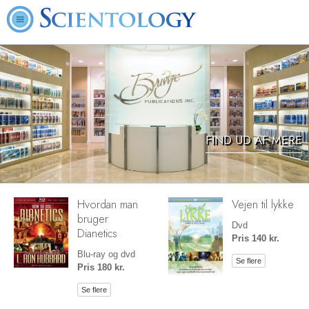
FIND UD AF MERE
Hvordan man
Vejen til lykke
bruger
Dvd
Dianetics
Pris 140 kr.
Blu-ray og dvd
Se flere
Pris 180 kr.
Se flere