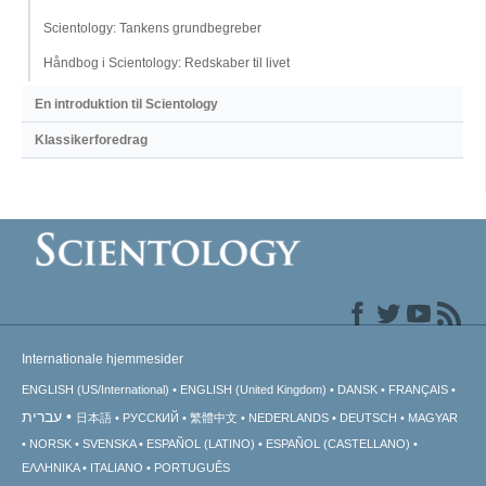
Scientology: Tankens grundbegreber
Håndbog i Scientology: Redskaber til livet
En introduktion til Scientology
Klassikerforedrag
Internationale hjemmesider
ENGLISH (US/International)
ENGLISH (United Kingdom)
DANSK
FRANÇAIS
עברית
日本語
РУССКИЙ
繁體中文
NEDERLANDS
DEUTSCH
MAGYAR
NORSK
SVENSKA
ESPAÑOL (LATINO)
ESPAÑOL (CASTELLANO)
ΕΛΛΗΝΙΚA
ITALIANO
PORTUGUÊS