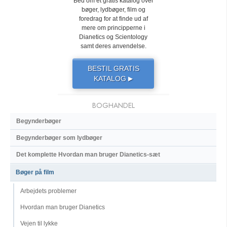
Bed om et gratis katalog over
bøger, lydbøger, film og
foredrag for at finde ud af
mere om principperne i
Dianetics og Scientology
samt deres anvendelse.
BESTIL GRATIS
KATALOG
▶
BOGHANDEL
Begynderbøger
Begynderbøger som lydbøger
Det komplette Hvordan man bruger Dianetics-sæt
Bøger på film
Arbejdets problemer
Hvordan man bruger Dianetics
Vejen til lykke