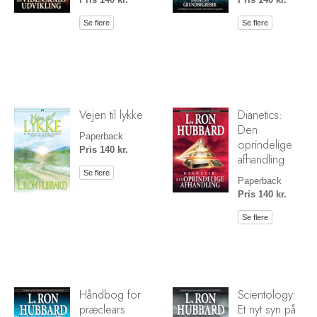
Se flere
Se flere
Vejen til lykke
Dianetics:
Den
Paperback
oprindelige
Pris 140 kr.
afhandling
Se flere
Paperback
Pris 140 kr.
Se flere
Håndbog for
Scientology:
præclears
Et nyt syn på