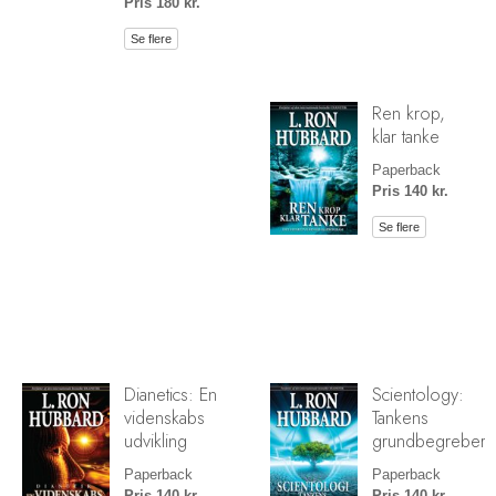
Pris 180 kr.
Se flere
Ren krop,
klar tanke
Paperback
Pris 140 kr.
Se flere
Dianetics: En
Scientology:
videnskabs
Tankens
udvikling
grundbegreber
Paperback
Paperback
Pris 140 kr.
Pris 140 kr.