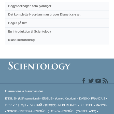
Begynderbøger som lydbøger
Det komplette Hvordan man bruger Dianetics-sæt
Bøger på film
En introduktion til Scientology
Klassikerforedrag
Internationale hjemmesider
ENGLISH (US/International)
ENGLISH (United Kingdom)
DANSK
FRANÇAIS
עברית
日本語
РУССКИЙ
繁體中文
NEDERLANDS
DEUTSCH
MAGYAR
NORSK
SVENSKA
ESPAÑOL (LATINO)
ESPAÑOL (CASTELLANO)