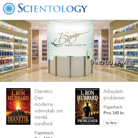
FIND UD AF MERE
Dianetics:
Arbejdets
Den
problemer
moderne
Paperback
videnskab om
Pris 140 kr.
mental
sundhed
Se flere
Paperback