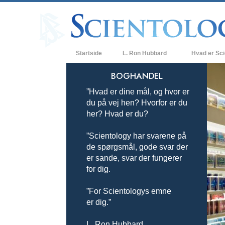
Startside
L. Ron Hubbard
Hvad er Sc
Anskuelser og
BOGHANDEL
”Hvad er dine mål, og hvor er
Scientologys t
du på vej hen? Hvorfor er du
Hvad scientolo
her? Hvad er du?
Mød en scient
”Scientology har svarene på
de spørgsmål, gode svar der
Indenfor i en K
er sande, svar der fungerer
for dig.
De grundlægge
i Scientology
”For Scientologys emne
En introduktion
er dig.”
Kærlighed og 
Hvad er storh
L. Ron Hubbard