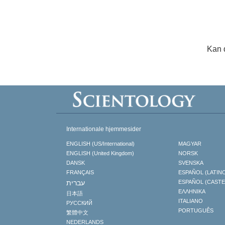
Kan 
Internationale hjemmesider
ENGLISH (US/International)
MAGYAR
ENGLISH (United Kingdom)
NORSK
DANSK
SVENSKA
FRANÇAIS
ESPAÑOL (LATIN
עברית
ESPAÑOL (CAST
ΕΛΛΗΝΙΚA
日本語
ITALIANO
РУССКИЙ
PORTUGUÊS
繁體中文
NEDERLANDS