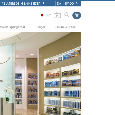
RELATEREDE HJEMMESIDER
DA
SPROG
LIVE
tillede spørgsmål
Bøger
Online-kurser
 og grundprincipper
Hvordan man løser konflikter
Begynderbøger
i en Kirke
Tilværelsens dynamikker
Lydbøger
ogy organisationerne
Forståelse
Introducerende foredrag
Løsninger til hjælp mod de farlige
Film
omgivelser
Assister ved sygdom og skader
Integritet og ærlighed
Ægteskab
Følelsernes toneskala