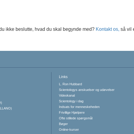
du ikke beslutte, hvad du skal begynde med?
Kontakt os,
så vil
Links
L. Ron Hubbard
Scientologys anskuelser og udøvelser
Videokanal
Scientology i dag
O)
Indsats for menneskeheden
ELLANO)
Frivillige Hjælpere
Ofte stillede spørgsmål
Bøger
Online-kurser