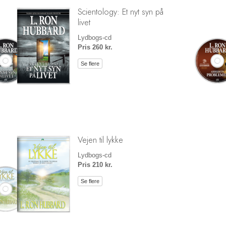
Scientology: Et nyt syn på
livet
Lydbogs-cd
Pris 260 kr.
Se flere
Vejen til lykke
Lydbogs-cd
Pris 210 kr.
Se flere