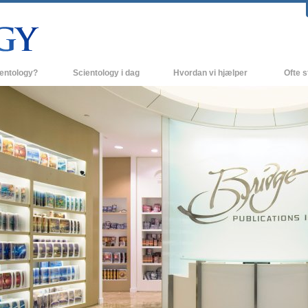
ientology?
Scientology i dag
Hvordan vi hjælper
Ofte s
 udøvelser
Scientology kirker
Baggrund
ro og kodekser
Nye Scientology kirker
Indenfor 
ger siger om Scientology
Avancerede Organisationer
Scientol
olog
Flag Landbasen
irke
Freewinds
nde principper
Bringer Scientology ud til hele verden
David Miscavige - Scientology
 til Dianetics
religionens kirkelige leder
had –
ed?