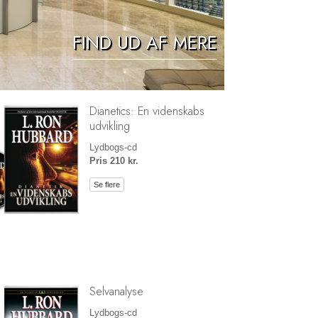
Løsningen på stoffer
FIND UD AF MERE
Børn
Redskaber til arbejdspladsen
Etik og din tilstand
Dianetics: En videnskabs
Årsagen til undertrykkelse
udvikling
Undersøgelser
Lydbogs-cd
Pris 210 kr.
Organiseringens grundlag
Se flere
Det grundlæggende om public relations
Mål og targets
Studieteknologien
Kommunikation
Selvanalyse
Lydbogs-cd