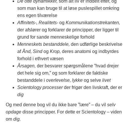
De otte dynamikker,
som alt liv er inddelt efter, og
som man kan bruge til at løse puslespillet omkring
ens egen tilværelse
Affinitets-, Realitets-
og
Kommunikationstrekanten,
der afslører og forklarer de principper, der ligger til
grund for sande menneskelige forhold
Menneskets bestanddele,
den udførlige beskrivelse
af
Ånd, Sind
og
Krop,
deres anatomi og indbyrdes
forhold i ethvert væsen
Årsagen,
der besvarer spørgsmålene ”hvad drejer
det hele sig om,” og som forklarer de faktiske
bestanddele i
overlevelse, lykke
og selve
livet
Scientology processer
der frigør den livskraft, der er
dig
Og med denne bog vil du ikke bare ”lære” – du vil
selv
opdage
disse principper.
For dette er Scientology – viden
om
dig.