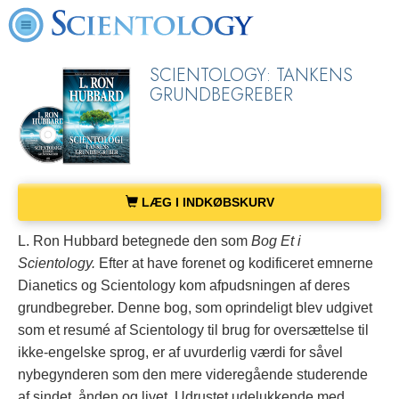
SCIENTOLOGY: TANKENS
GRUNDBEGREBER
LÆG I INDKØBSKURV
L. Ron Hubbard betegnede den som
Bog Et i
Scientology.
Efter at have forenet og kodificeret emnerne
Dianetics og Scientology kom afpudsningen af deres
grundbegreber.
Denne bog, som oprindeligt blev udgivet
som et resumé af Scientology til brug for oversættelse til
ikke-engelske sprog, er af uvurderlig værdi for såvel
nybegynderen som den mere videregående studerende
af sindet, ånden og livet. Udrustet udelukkende med