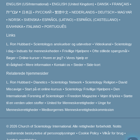
ENGLISH (US/International)
ENGLISH (United Kingdom)
DANSK
FRANÇAIS
עברית
日本語
РУССКИЙ
繁體中文
NEDERLANDS
DEUTSCH
MAGYAR
NORSK
SVENSKA
ESPAÑOL (LATINO)
ESPAÑOL (CASTELLANO)
ΕΛΛΗΝΙΚA
ITALIANO
PORTUGUÊS
Links
L. Ron Hubbard
Scientologys anskuelser og udøvelser
Videokanal
Scientology
i dag
Indsats for menneskeheden
Frivillige Hjælpere
Ofte stillede spørgsmål
Bøger
Online-kurser
Hvem er jeg?
Vores hjælp er
til rådighed
Mere information
Kontakt os
Steder
Side-kort
Relaterede hjemmesider
L. Ron Hubbard
Dianetics
Scientology Network
Scientology Religion
David
Miscavige
Start på et online-kursus
Scientology Frivillige Hjælpere
Den
Internationale Forening af Scientologer
Freedom Magazine
Vejen til lykke
Støtte
til en verden uden stoffer
United for Menneskerettigheder
Unge for
Menneskerettigheder
Medborgernes Menneskerettigheds­kommission
© 2026
Church of Scientology International.
Alle rettigheder forbeholdt.
Notits
vedrørende beskyttelse af personoplysninger
•
Cookie Policy
•
Vilkår for brug
•