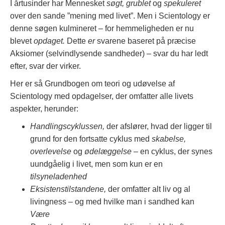
I årtusinder har Mennesket
søgt, grublet
og
spekuleret
over den sande ”mening med livet”. Men i Scientology er
denne søgen kulmineret – for hemmeligheden er nu
blevet
opdaget.
Dette
er
svarene baseret på præcise
Aksiomer (selvindlysende sandheder) – svar du har ledt
efter, svar der virker.
Her er så Grundbogen om teori og udøvelse af
Scientology med opdagelser, der omfatter alle livets
aspekter, herunder:
Handlingscyklussen,
der afslører, hvad der ligger til
grund for den fortsatte cyklus med
skabelse,
overlevelse
og
ødelæggelse
– en cyklus, der synes
uundgåelig i livet, men som kun er en
tilsyneladenhed
Eksistenstilstandene,
der omfatter alt liv og al
livingness – og med hvilke man i sandhed kan
Være