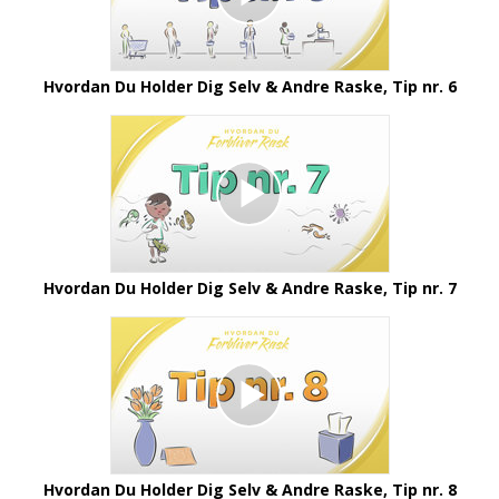
Hvordan Du Holder Dig Selv & Andre Raske, Tip nr. 6
Hvordan Du Holder Dig Selv & Andre Raske, Tip nr. 7
Hvordan Du Holder Dig Selv & Andre Raske, Tip nr. 8