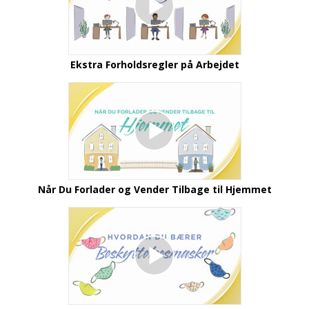
Ekstra Forholdsregler på Arbejdet
Når Du Forlader og Vender Tilbage til Hjemmet