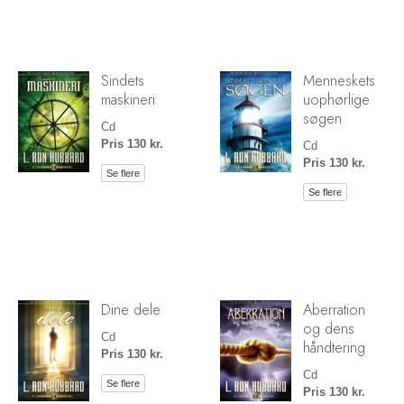
Sindets
Menneskets
maskineri
uophørlige
søgen
Cd
Pris 130 kr.
Cd
Pris 130 kr.
Se flere
Se flere
Dine dele
Aberration
og dens
Cd
håndtering
Pris 130 kr.
Cd
Se flere
Pris 130 kr.