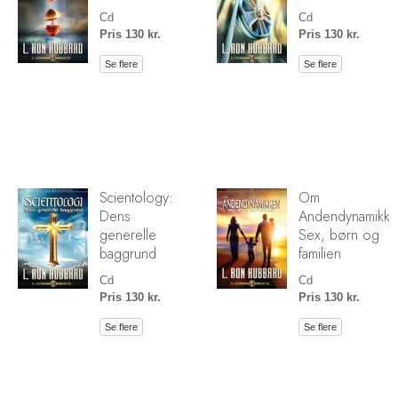
Cd
Cd
Pris 130 kr.
Pris 130 kr.
Se flere
Se flere
Scientology:
Om
Dens
Andendynamikke
generelle
Sex, børn og
baggrund
familien
Cd
Cd
Pris 130 kr.
Pris 130 kr.
Se flere
Se flere