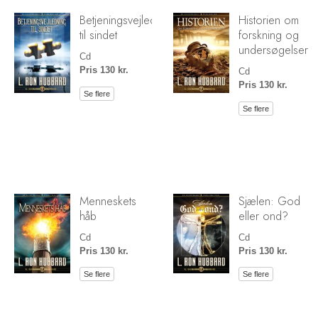
Betjeningsvejledning
Historien om
til sindet
forskning og
undersøgelser
Cd
Pris 130 kr.
Cd
Pris 130 kr.
Se flere
Se flere
Menneskets
Sjælen: God
håb
eller ond?
Cd
Cd
Pris 130 kr.
Pris 130 kr.
Se flere
Se flere