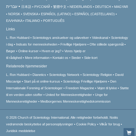
עברית
日本語
РУССКИЙ
繁體中文
NEDERLANDS
DEUTSCH
MAGYAR
NORSK
SVENSKA
ESPAÑOL (LATINO)
ESPAÑOL (CASTELLANO)
ΕΛΛΗΝΙΚA
ITALIANO
PORTUGUÊS
Links
L. Ron Hubbard
Scientologys anskuelser og udøvelser
Videokanal
Scientology
i dag
Indsats for menneskeheden
Frivillige Hjælpere
Ofte stillede spørgsmål
Bøger
Online-kurser
Hvem er jeg?
Vores hjælp er
til rådighed
Mere information
Kontakt os
Steder
Side-kort
Relaterede hjemmesider
L. Ron Hubbard
Dianetics
Scientology Network
Scientology Religion
David
Miscavige
Start på et online-kursus
Scientology Frivillige Hjælpere
Den
Internationale Forening af Scientologer
Freedom Magazine
Vejen til lykke
Støtte
til en verden uden stoffer
United for Menneskerettigheder
Unge for
Menneskerettigheder
Medborgernes Menneskerettigheds­kommission
© 2026
Church of Scientology International.
Alle rettigheder forbeholdt.
Notits
vedrørende beskyttelse af personoplysninger
•
Cookie Policy
•
Vilkår for brug
•
Juridisk meddelelse