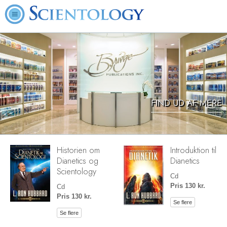
FIND UD AF MERE
Historien om
Introduktion til
Dianetics og
Dianetics
Scientology
Cd
Pris 130 kr.
Cd
Pris 130 kr.
Se flere
Se flere