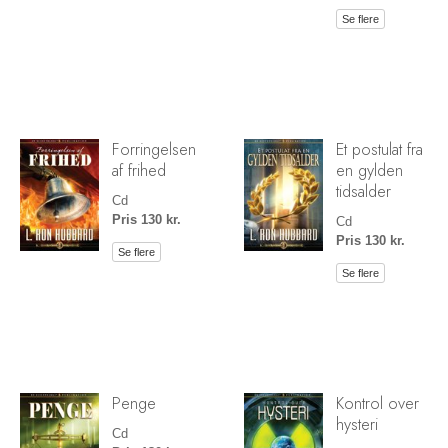
Se flere
Forringelsen
Et postulat fra
af frihed
en gylden
tidsalder
Cd
Pris 130 kr.
Cd
Pris 130 kr.
Se flere
Se flere
Penge
Kontrol over
hysteri
Cd