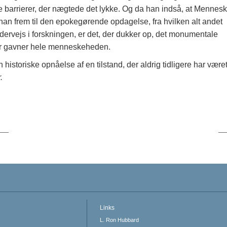
de barrierer, der nægtede det lykke. Og da han indså, at Mennesk
an frem til den epokegørende opdagelse, fra hvilken alt andet
ervejs i forskningen, er det, der dukker op, det monumentale
der gavner hele menneskeheden.
historiske opnåelse af en tilstand, der aldrig tidligere har være
.
Links
L. Ron Hubbard