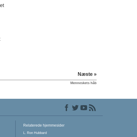
et
t
Næste »
Menneskets håb
Relaterede hjemmesider
L. Ron Hubbard