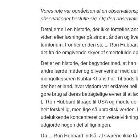
Vores rute var opnåelsen af en observations
observationer beslutte sig. Og den observation
Detaljerne i en historie, der ikke fortælles 
viden efter løsninger på sindet, ånden og live
territorium. For her er den sti, L. Ron Hub
det fra de omgivende skyer af smertefulde op
Det er en historie, der begynder med, at han dy
andre lærde møder og bliver venner med den 
mongolkejseren Kublai Khans hof. Til trods 
der her et land, hvor visdom var erklæret helli
gøre brug af deres betragtelige evner til at l
L. Ron Hubbard tilbage til USA og mødte de
helt forskellig, men lige så upraktisk verd
udelukkende koncentreret om vekselvirkninge
udgjorde nogen del af ligningen.
Da L. Ron Hubbard indså, at svarene ikke lå 