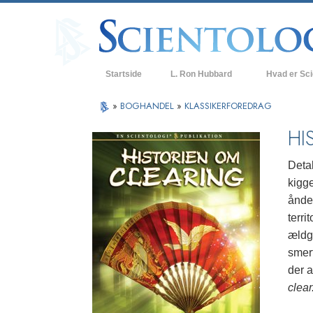
Startside
L. Ron Hubbard
Hvad er Sc
Anskuelser og
»
BOGHANDEL
»
KLASSIKERFOREDRAG
Scientologys t
HI
Hvad scientolo
Detal
Mød en scient
kigg
ånden
Indenfor i en K
terri
De grundlægge
ældg
i Scientology
smert
En introduktion
der a
clear
Kærlighed og 
Hvad er storh