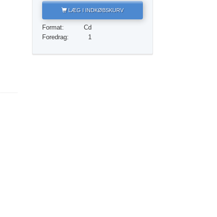
Løsningen på stoffer
LÆG I INDKØBSKURV
Børn
Format:
Cd
Foredrag:
1
Redskaber til arbejdspladsen
Etik og din tilstand
Årsagen til undertrykkelse
Undersøgelser
Organiseringens grundlag
Det grundlæggende om public relations
Mål og targets
Studieteknologien
Kommunikation