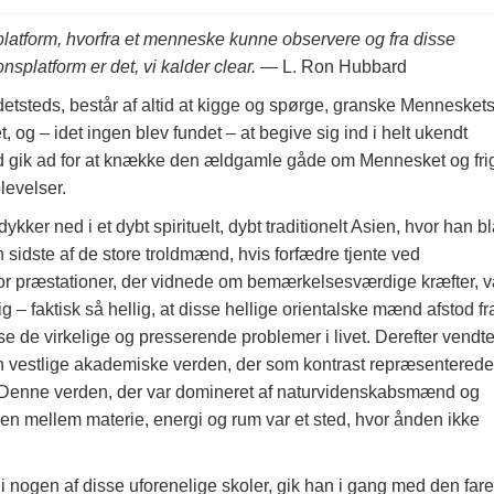
platform, hvorfra et menneske kunne observere og fra disse
splatform er det, vi kalder clear.
— L. Ron Hubbard
andetsteds, består af altid at kigge og spørge, granske Mennesket
t, og – idet ingen blev fundet – at begive sig ind i helt ukendt
bard gik ad for at knække den ældgamle gåde om Mennesket og fri
levelser.
kker ned i et dybt spirituelt, dybt traditionelt Asien, hvor han b
sidste af de store troldmænd, hvis forfædre tjente ved
for præstationer, der vidnede om bemærkelsesværdige kræfter, v
g – faktisk så hellig, at disse hellige orientalske mænd afstod fr
øse de virkelige og presserende problemer i livet. Derefter vendt
n vestlige akademiske verden, der som kontrast repræsenterede
en. Denne verden, der var domineret af naturvidenskabsmænd og
n mellem materie, energi og rum var et sted, hvor ånden ikke
i nogen af disse uforenelige skoler, gik han i gang med den fare