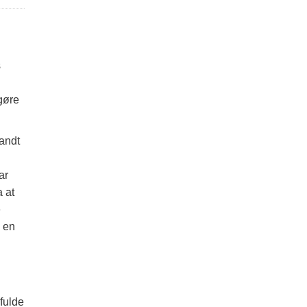
s
gøre
landt
ar
a at
e
 en
fulde