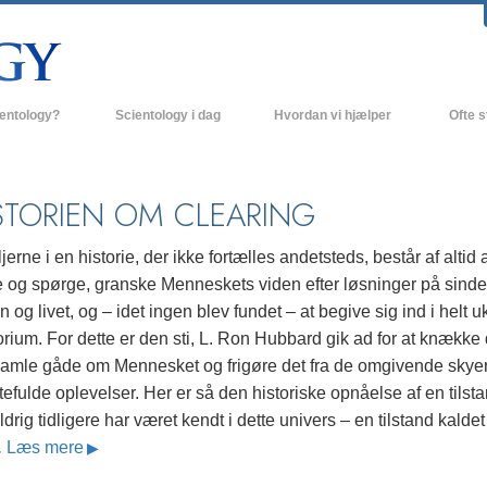
ientology?
Scientology i dag
Hvordan vi hjælper
Ofte s
 udøvelser
Scientology kirker
Baggrund
ro og kodekser
Nye Scientology kirker
Indenfor 
STORIEN OM CLEARING
ger siger om Scientology
Avancerede Organisationer
Scientol
jerne i en historie, der ikke fortælles andetsteds, består af altid 
olog
Flag Landbasen
e og spørge, granske Menneskets viden efter løsninger på sinde
 og livet, og – idet ingen blev fundet – at begive sig ind i helt 
irke
Freewinds
torium. For dette er den sti, L. Ron Hubbard gik ad for at knække
nde principper
Bringer Scientology ud til hele verden
amle gåde om Mennesket og frigøre det fra de omgivende skyer
efulde oplevelser. Her er så den historiske opnåelse af en tilsta
David Miscavige - Scientology
 til Dianetics
religionens kirkelige leder
ldrig tidligere har været kendt i dette univers – en tilstand kaldet
.
Læs mere
had –
ed?