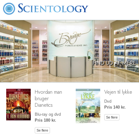
FIND UD AF MERE
Hvordan man
Vejen til lykke
bruger
Dvd
Dianetics
Pris 140 kr.
Blu-ray og dvd
Se flere
Pris 180 kr.
Se flere