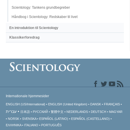
Scientology: Tankens grundbegreber
Håndbog i Scientology: Redskaber til livet
En introduktion til Scientology
Klassikerforedrag
Internationale hjemmesider
ENGLISH (US/International)
ENGLISH (United Kingdom)
DANSK
FRANÇAIS
עברית
日本語
РУССКИЙ
繁體中文
NEDERLANDS
DEUTSCH
MAGYAR
NORSK
SVENSKA
ESPAÑOL (LATINO)
ESPAÑOL (CASTELLANO)
ΕΛΛΗΝΙΚA
ITALIANO
PORTUGUÊS