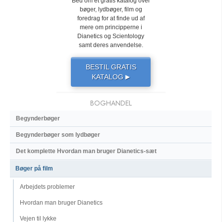
Bed om et gratis katalog over
bøger, lydbøger, film og
foredrag for at finde ud af
mere om principperne i
Dianetics og Scientology
samt deres anvendelse.
BESTIL GRATIS
KATALOG
▶
BOGHANDEL
Begynderbøger
Begynderbøger som lydbøger
Det komplette Hvordan man bruger Dianetics-sæt
Bøger på film
Arbejdets problemer
Hvordan man bruger Dianetics
Vejen til lykke