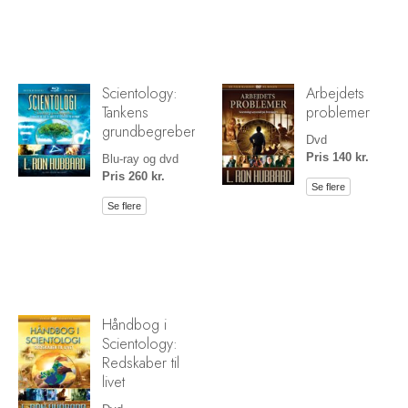
Scientology:
Arbejdets
Tankens
problemer
grundbegreber
Dvd
Pris 140 kr.
Blu-ray og dvd
Pris 260 kr.
Se flere
Se flere
Håndbog i
Scientology:
Redskaber til
livet