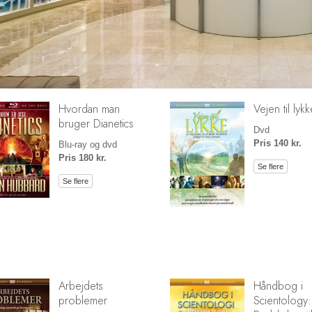
Hvordan man
Vejen til lykk
bruger Dianetics
Dvd
Pris 140 kr.
Blu-ray og dvd
Pris 180 kr.
Se flere
Se flere
Arbejdets
Håndbog i
problemer
Scientology: