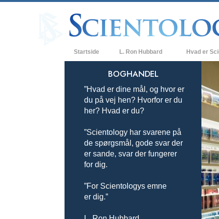
Startside
L. Ron Hubbard
Hvad er Sc
Anskuelser og
BOGHANDEL
”Hvad er dine mål, og hvor er
Scientologys t
du på vej hen? Hvorfor er du
Hvad scientolo
her? Hvad er du?
Mød en scient
”Scientology har svarene på
de spørgsmål, gode svar der
Indenfor i en K
er sande, svar der fungerer
for dig.
De grundlægge
i Scientology
”For Scientologys emne
En introduktion
er dig.”
Kærlighed og 
Hvad er storh
L. Ron Hubbard