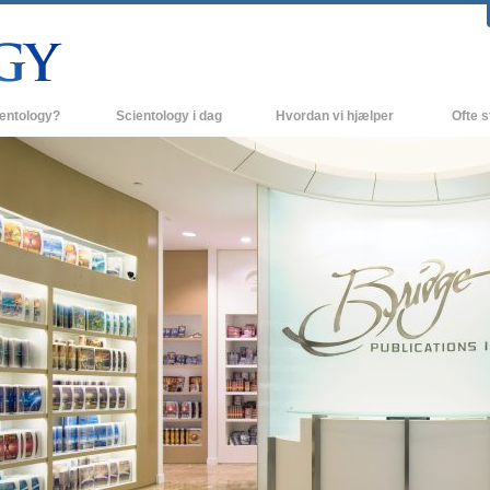
ientology?
Scientology i dag
Hvordan vi hjælper
Ofte s
 udøvelser
Scientology kirker
Baggrund
ro og kodekser
Nye Scientology kirker
Indenfor 
ger siger om Scientology
Avancerede Organisationer
Scientol
olog
Flag Landbasen
irke
Freewinds
nde principper
Bringer Scientology ud til hele verden
David Miscavige - Scientology
 til Dianetics
religionens kirkelige leder
had –
ed?