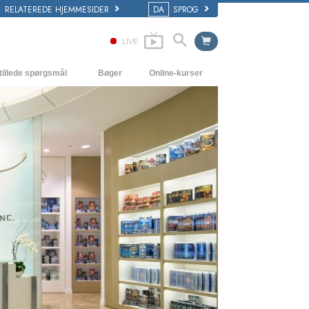
RELATEREDE HJEMMESIDER
DA
SPROG
LIVE
tillede spørgsmål
Bøger
Online-kurser
 og grundprincipper
Hvordan man løser konflikter
Begynderbøger
i en Kirke
Tilværelsens dynamikker
Lydbøger
ogy organisationerne
Forståelse
Introducerende foredrag
Løsninger til hjælp mod de farlige
Film
omgivelser
Assister ved sygdom og skader
Integritet og ærlighed
Ægteskab
Følelsernes toneskala