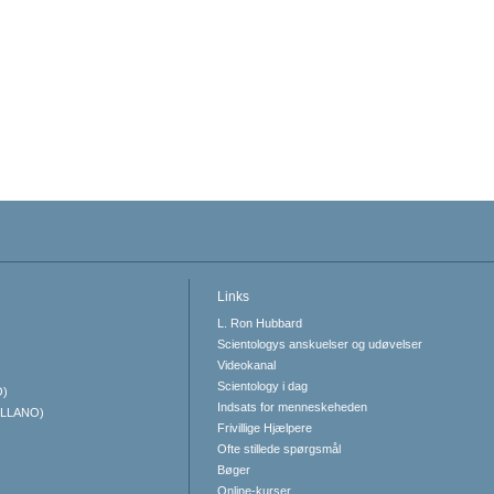
Links
L. Ron Hubbard
Scientologys anskuelser og udøvelser
Videokanal
Scientology i dag
O)
Indsats for menneskeheden
ELLANO)
Frivillige Hjælpere
Ofte stillede spørgsmål
Bøger
Online-kurser