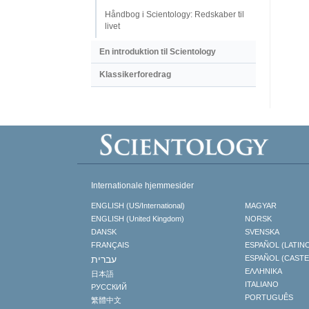
Håndbog i Scientology: Redskaber til
livet
En introduktion til Scientology
Klassikerforedrag
Internationale hjemmesider
ENGLISH (US/International)
MAGYAR
ENGLISH (United Kingdom)
NORSK
DANSK
SVENSKA
FRANÇAIS
ESPAÑOL (LATIN
עברית
ESPAÑOL (CAST
ΕΛΛΗΝΙΚA
日本語
ITALIANO
РУССКИЙ
PORTUGUÊS
繁體中文