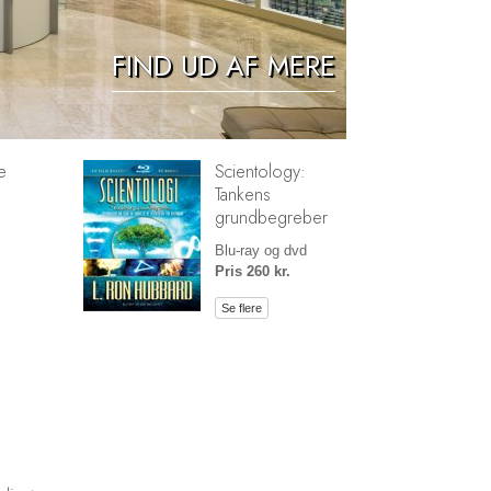
Løsningen på stoffer
FIND UD AF MERE
Børn
Redskaber til arbejdspladsen
Etik og din tilstand
e
Scientology:
Årsagen til undertrykkelse
Tankens
grundbegreber
Undersøgelser
Blu-ray og dvd
Organiseringens grundlag
Pris 260 kr.
Det grundlæggende om public relations
Se flere
Mål og targets
Studieteknologien
Kommunikation