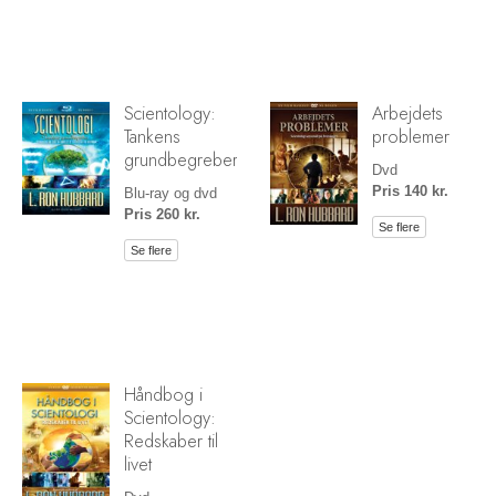
Scientology:
Arbejdets
Tankens
problemer
grundbegreber
Dvd
Pris 140 kr.
Blu-ray og dvd
Pris 260 kr.
Se flere
Se flere
Håndbog i
Scientology:
Redskaber til
livet