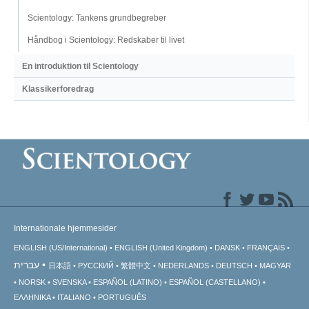
Scientology: Tankens grundbegreber
Håndbog i Scientology: Redskaber til livet
En introduktion til Scientology
Klassikerforedrag
Internationale hjemmesider
ENGLISH (US/International)
ENGLISH (United Kingdom)
DANSK
FRANÇAIS
עברית
日本語
РУССКИЙ
繁體中文
NEDERLANDS
DEUTSCH
MAGYAR
NORSK
SVENSKA
ESPAÑOL (LATINO)
ESPAÑOL (CASTELLANO)
ΕΛΛΗΝΙΚA
ITALIANO
PORTUGUÊS