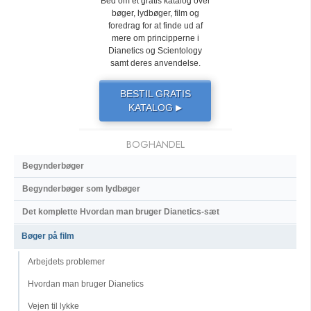
Bed om et gratis katalog over
bøger, lydbøger, film og
foredrag for at finde ud af
mere om principperne i
Dianetics og Scientology
samt deres anvendelse.
BESTIL GRATIS
KATALOG
▶
BOGHANDEL
Begynderbøger
Begynderbøger som lydbøger
Det komplette Hvordan man bruger Dianetics-sæt
Bøger på film
Arbejdets problemer
Hvordan man bruger Dianetics
Vejen til lykke