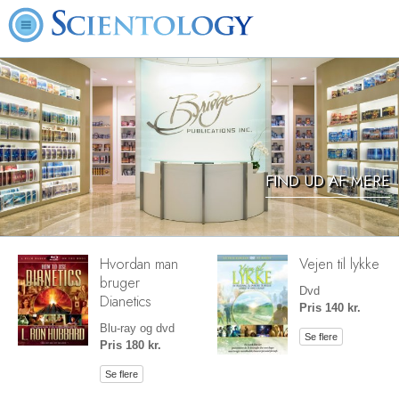
FIND UD AF MERE
Hvordan man
Vejen til lykke
bruger
Dvd
Dianetics
Pris 140 kr.
Blu-ray og dvd
Se flere
Pris 180 kr.
Se flere