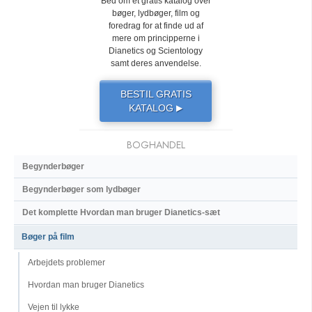
Bed om et gratis katalog over
bøger, lydbøger, film og
foredrag for at finde ud af
mere om principperne i
Dianetics og Scientology
samt deres anvendelse.
BESTIL GRATIS
KATALOG
▶
BOGHANDEL
Begynderbøger
Begynderbøger som lydbøger
Det komplette Hvordan man bruger Dianetics-sæt
Bøger på film
Arbejdets problemer
Hvordan man bruger Dianetics
Vejen til lykke