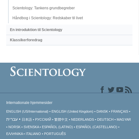
Scientology: Tankens grundbegreber
Håndbog i Scientology: Redskaber til livet
En introduktion til Scientology
Klassikerforedrag
Internationale hjemmesider
ENGLISH (US/International)
ENGLISH (United Kingdom)
DANSK
FRANÇAIS
עברית
日本語
РУССКИЙ
繁體中文
NEDERLANDS
DEUTSCH
MAGYAR
NORSK
SVENSKA
ESPAÑOL (LATINO)
ESPAÑOL (CASTELLANO)
ΕΛΛΗΝΙΚA
ITALIANO
PORTUGUÊS