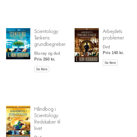
Scientology:
Arbejdets
Tankens
problemer
grundbegreber
Dvd
Pris 140 kr.
Blu-ray og dvd
Pris 260 kr.
Se flere
Se flere
Håndbog i
Scientology:
Redskaber til
livet