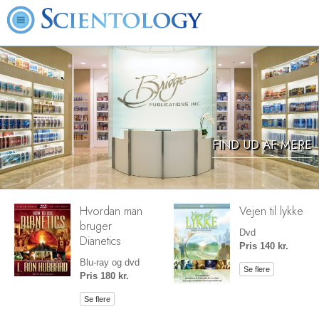
FIND UD AF MERE
Hvordan man
Vejen til lykke
bruger
Dvd
Dianetics
Pris 140 kr.
Blu-ray og dvd
Se flere
Pris 180 kr.
Se flere