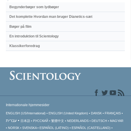
Begynderbøger som lydbøger
Det komplette Hvordan man bruger Dianetics-sæt
Bøger på film
En introduktion til Scientology
Klassikerforedrag
Internationale hjemmesider
ENGLISH (US/International)
ENGLISH (United Kingdom)
DANSK
FRANÇAIS
עברית
日本語
РУССКИЙ
繁體中文
NEDERLANDS
DEUTSCH
MAGYAR
NORSK
SVENSKA
ESPAÑOL (LATINO)
ESPAÑOL (CASTELLANO)