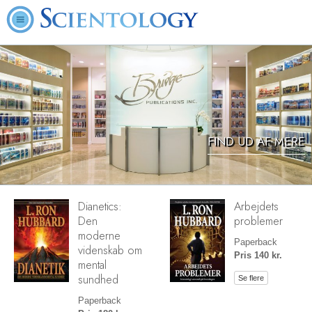
FIND UD AF MERE
Dianetics:
Arbejdets
Den
problemer
moderne
Paperback
videnskab om
Pris 140 kr.
mental
sundhed
Se flere
Paperback