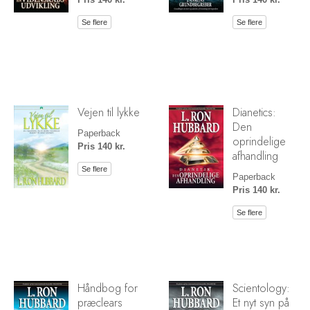
Se flere
Se flere
Vejen til lykke
Dianetics:
Den
Paperback
oprindelige
Pris 140 kr.
afhandling
Se flere
Paperback
Pris 140 kr.
Se flere
Håndbog for
Scientology:
præclears
Et nyt syn på