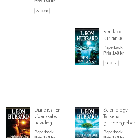
Pris 180 kr.
Se flere
Ren krop,
klar tanke
Paperback
Pris 140 kr.
Se flere
Dianetics: En
Scientology:
videnskabs
Tankens
udvikling
grundbegreber
Paperback
Paperback
Pris 140 kr.
Pris 140 kr.